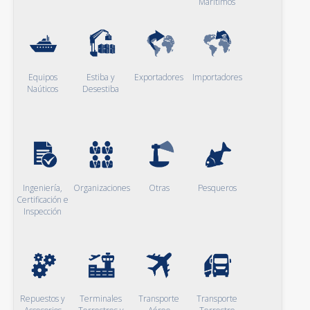
Marítimos
Equipos
Estiba y
Exportadores
Importadores
Naúticos
Desestiba
Ingeniería,
Organizaciones
Otras
Pesqueros
Certificación e
Inspección
Repuestos y
Terminales
Transporte
Transporte