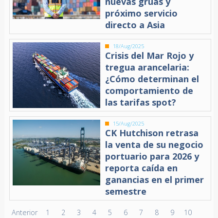
nuevas grúas y
próximo servicio
directo a Asia
18/Aug/2025
Crisis del Mar Rojo y
tregua arancelaria:
¿Cómo determinan el
comportamiento de
las tarifas spot?
15/Aug/2025
CK Hutchison retrasa
la venta de su negocio
portuario para 2026 y
reporta caída en
ganancias en el primer
semestre
Anterior
1
2
3
4
5
6
7
8
9
10