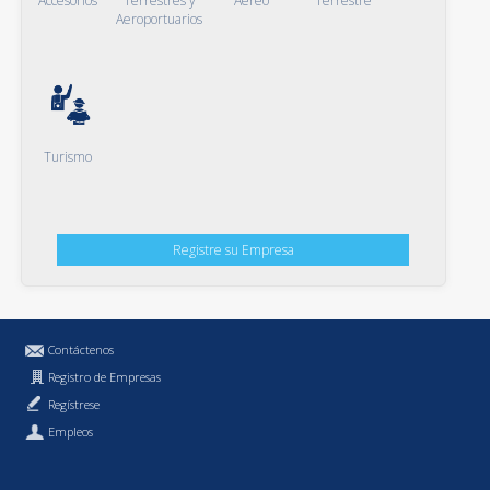
Accesorios
Terrestres y
Aéreo
Terrestre
Aeroportuarios
Turismo
Registre su Empresa
Contáctenos
Registro de Empresas
Regístrese
Empleos