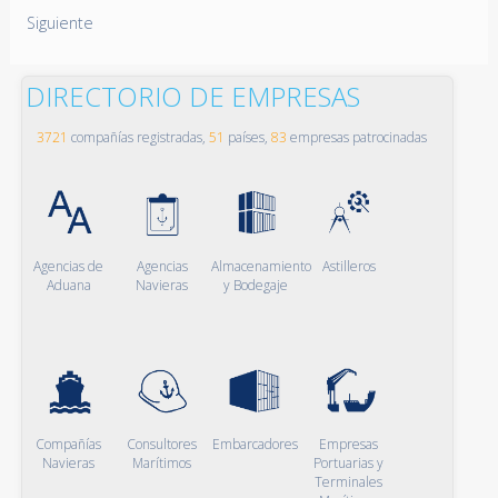
Siguiente
DIRECTORIO DE EMPRESAS
3721
compañías registradas,
51
países,
83
empresas patrocinadas
Agencias de
Agencias
Almacenamiento
Astilleros
Aduana
Navieras
y Bodegaje
Compañías
Consultores
Embarcadores
Empresas
Navieras
Marítimos
Portuarias y
Terminales