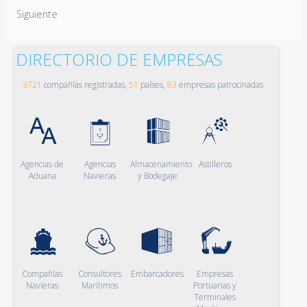
Siguiente
DIRECTORIO DE EMPRESAS
3721
compañías registradas,
51
países,
83
empresas patrocinadas
Agencias de
Agencias
Almacenamiento
Astilleros
Aduana
Navieras
y Bodegaje
Compañías
Consultores
Embarcadores
Empresas
Navieras
Marítimos
Portuarias y
Terminales