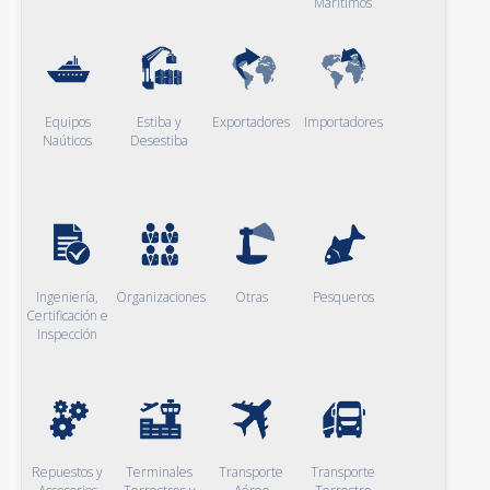
Marítimos
Equipos
Estiba y
Exportadores
Importadores
Naúticos
Desestiba
Ingeniería,
Organizaciones
Otras
Pesqueros
Certificación e
Inspección
Repuestos y
Terminales
Transporte
Transporte