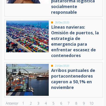
plataforma logística
socialmente
responsable
28/Dec/2020
Líneas navieras:
Omisión de puertos, la
estrategia de
emergencia para
enfrentar escasez de
contenedores
23/Dec/2020
Arribos puntuales de
portacontenedores
cayeron a 50,1% en
noviembre
Anterior
1
2
3
4
5
6
7
8
9
10