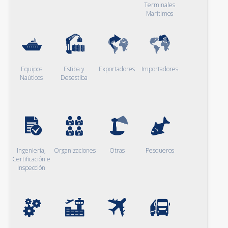
Terminales
Marítimos
Equipos
Estiba y
Exportadores
Importadores
Naúticos
Desestiba
Ingeniería,
Organizaciones
Otras
Pesqueros
Certificación e
Inspección