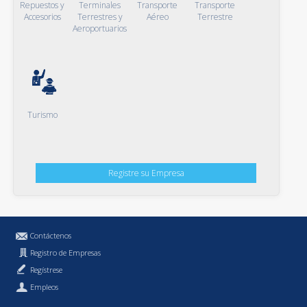
Repuestos y
Terminales
Transporte
Transporte
Accesorios
Terrestres y
Aéreo
Terrestre
Aeroportuarios
Turismo
Registre su Empresa
Contáctenos
Registro de Empresas
Regístrese
Empleos