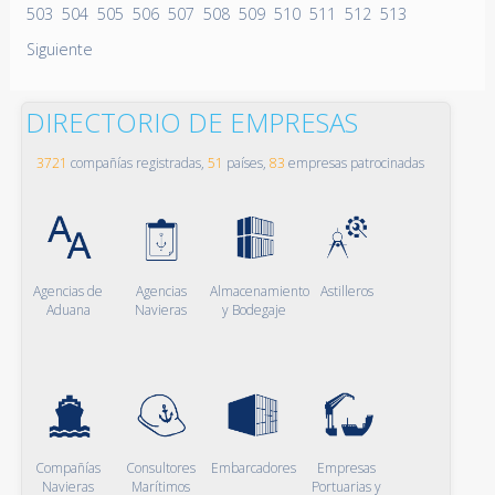
503
504
505
506
507
508
509
510
511
512
513
Siguiente
DIRECTORIO DE EMPRESAS
3721
compañías registradas,
51
países,
83
empresas patrocinadas
Agencias de
Agencias
Almacenamiento
Astilleros
Aduana
Navieras
y Bodegaje
Compañías
Consultores
Embarcadores
Empresas
Navieras
Marítimos
Portuarias y