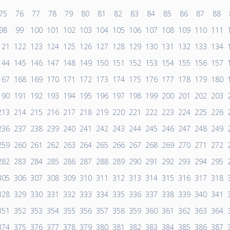
75
76
77
78
79
80
81
82
83
84
85
86
87
88
98
99
100
101
102
103
104
105
106
107
108
109
110
111
121
122
123
124
125
126
127
128
129
130
131
132
133
134
144
145
146
147
148
149
150
151
152
153
154
155
156
157
167
168
169
170
171
172
173
174
175
176
177
178
179
180
190
191
192
193
194
195
196
197
198
199
200
201
202
203
213
214
215
216
217
218
219
220
221
222
223
224
225
226
236
237
238
239
240
241
242
243
244
245
246
247
248
249
259
260
261
262
263
264
265
266
267
268
269
270
271
272
282
283
284
285
286
287
288
289
290
291
292
293
294
295
305
306
307
308
309
310
311
312
313
314
315
316
317
318
328
329
330
331
332
333
334
335
336
337
338
339
340
341
351
352
353
354
355
356
357
358
359
360
361
362
363
364
374
375
376
377
378
379
380
381
382
383
384
385
386
387