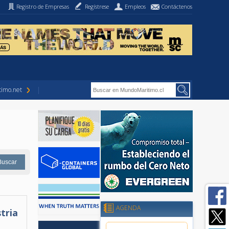
Registro de Empresas
Regístrese
Empleos
Contáctenos
imo.net
AGENDA
tria