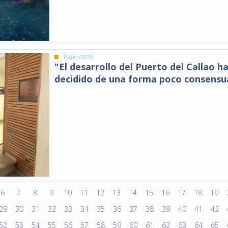
15/Jan/2018
"El desarrollo del Puerto del Callao ha
decidido de una forma poco consens
6
7
8
9
10
11
12
13
14
15
16
17
18
19
29
30
31
32
33
34
35
36
37
38
39
40
41
42
52
53
54
55
56
57
58
59
60
61
62
63
64
65