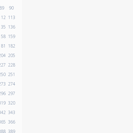
89
90
112
113
135
136
158
159
181
182
204
205
227
228
250
251
273
274
296
297
319
320
342
343
365
366
388
389