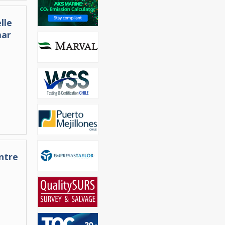
lle
mar
ntre