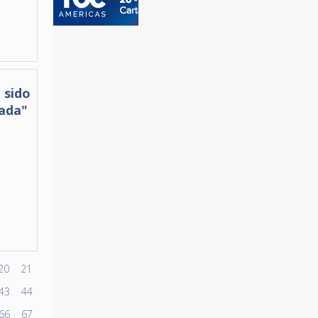
 sido
uada"
20
21
43
44
66
67