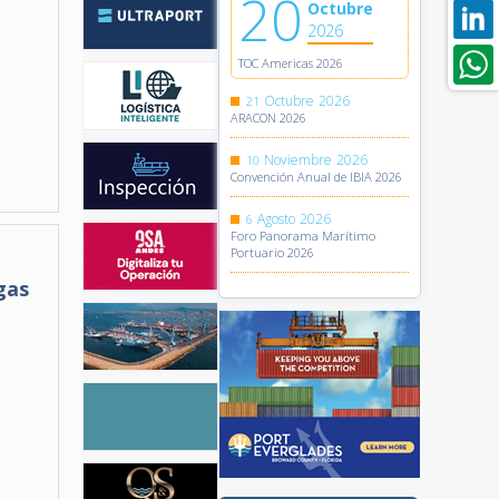
20
Octubre
2026
TOC Americas 2026
Octubre
2026
21
ARACON 2026
Noviembre
2026
10
Convención Anual de IBIA 2026
Agosto
2026
6
Foro Panorama Marítimo
Portuario 2026
gas