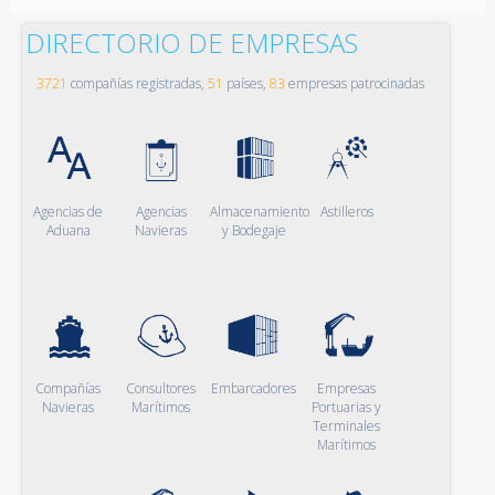
DIRECTORIO DE EMPRESAS
3721
compañías registradas,
51
países,
83
empresas patrocinadas
Agencias de
Agencias
Almacenamiento
Astilleros
Aduana
Navieras
y Bodegaje
Compañías
Consultores
Embarcadores
Empresas
Navieras
Marítimos
Portuarias y
Terminales
Marítimos