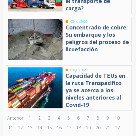
el transporte de
carga?
03/Jul/2020
Concentrado de cobre:
Su embarque y los
peligros del proceso de
licuefacción
03/Jul/2020
Capacidad de TEUs en
la ruta Transpacífico
ya se acerca a los
niveles anteriores al
Covid-19
Anterior
1
2
3
4
5
6
7
8
9
10
11
12
13
14
15
16
17
18
19
20
21
22