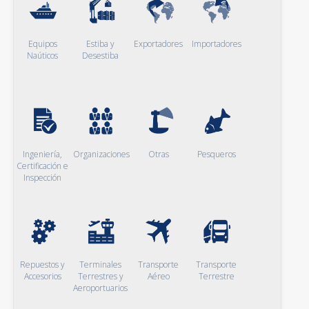
Equipos
Estiba y
Exportadores
Importadores
Naúticos
Desestiba
Ingeniería,
Organizaciones
Otras
Pesqueros
Certificación e
Inspección
Repuestos y
Terminales
Transporte
Transporte
Accesorios
Terrestres y
Aéreo
Terrestre
Aeroportuarios