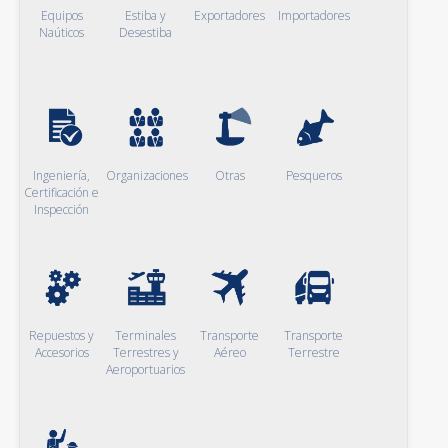
Equipos
Estiba y
Exportadores
Importadores
Naúticos
Desestiba
Ingeniería,
Organizaciones
Otras
Pesqueros
Certificación e
Inspección
Repuestos y
Terminales
Transporte
Transporte
Accesorios
Terrestres y
Aéreo
Terrestre
Aeroportuarios