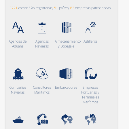
3721
compañías registradas,
51
países,
83
empresas patrocinadas
Agencias de
Agencias
Almacenamiento
Astilleros
Aduana
Navieras
y Bodegaje
Compañías
Consultores
Embarcadores
Empresas
Navieras
Marítimos
Portuarias y
Terminales
Marítimos