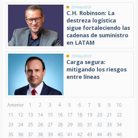
29/May/2023
C.H. Robinson: La
destreza logística
sigue fortaleciendo las
cadenas de suministro
en LATAM
29/May/2023
Carga segura:
mitigando los riesgos
entre líneas
Anterior
1
2
3
4
5
6
7
8
9
10
11
12
13
14
15
16
17
18
19
20
21
22
23
24
25
26
27
28
29
30
31
32
33
34
35
36
37
38
39
40
41
42
43
44
45
46