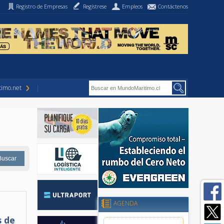
Registro de Empresas
Regístrese
Empleos
Contáctenos
imo.net
AGENDA
s de