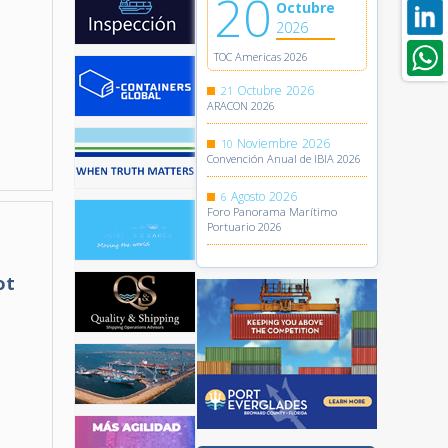
20
Octubre
2026
TOC Americas 2026
Octubre
2026
21
ARACON 2026
Noviembre
2026
10
Convención Anual de IBIA 2026
Agosto
2026
6
Foro Panorama Marítimo
Portuario 2026
ot