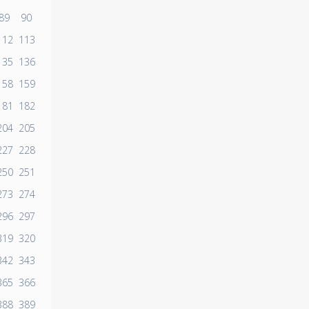
89
90
112
113
135
136
158
159
181
182
204
205
227
228
250
251
273
274
296
297
319
320
342
343
365
366
388
389