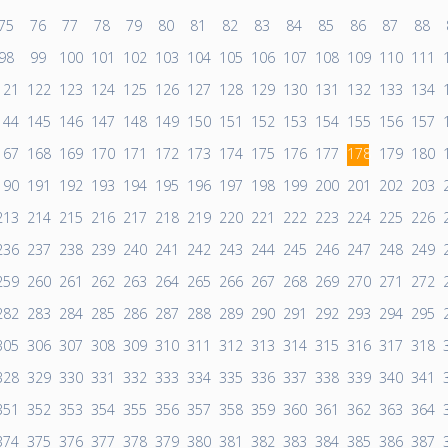
75
76
77
78
79
80
81
82
83
84
85
86
87
88
98
99
100
101
102
103
104
105
106
107
108
109
110
111
121
122
123
124
125
126
127
128
129
130
131
132
133
134
144
145
146
147
148
149
150
151
152
153
154
155
156
157
167
168
169
170
171
172
173
174
175
176
177
178
179
180
190
191
192
193
194
195
196
197
198
199
200
201
202
203
213
214
215
216
217
218
219
220
221
222
223
224
225
226
236
237
238
239
240
241
242
243
244
245
246
247
248
249
259
260
261
262
263
264
265
266
267
268
269
270
271
272
282
283
284
285
286
287
288
289
290
291
292
293
294
295
305
306
307
308
309
310
311
312
313
314
315
316
317
318
328
329
330
331
332
333
334
335
336
337
338
339
340
341
351
352
353
354
355
356
357
358
359
360
361
362
363
364
374
375
376
377
378
379
380
381
382
383
384
385
386
387