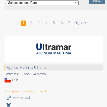
1
2
3
4
5
6
7
Siguiente
Agencia Marítima Ultramar
Cochrane 813, piso 8 ,Valparaíso
Chile
Para aparecer en este listado haz clic
www.umar.cl