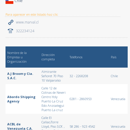
Chile
Para aparecer en este listado haz clic
www.marval.cl
322234124
Nombre de la
Dirección
Empresa u
Teléfonos
País
completa
Organización
Almirante
A.J Broom y Cía.
Señoret 70 Piso
32 - 2268208
Chile
S.A.C.
10 Valparaíso
Calle 12 de
Colinas de Neveri
Abordo Shipping
Centro Yoly
0281 - 2860953
Venezuela
Agency
Puerto La Cruz
Edo Anzoategui
Puerto La cruz
Calle El
Callao,Torre
ACBL de
Lloyd, Piso 3,Of. ,
58 286 - 923 4542
Venezuela
Venezuela C.A.