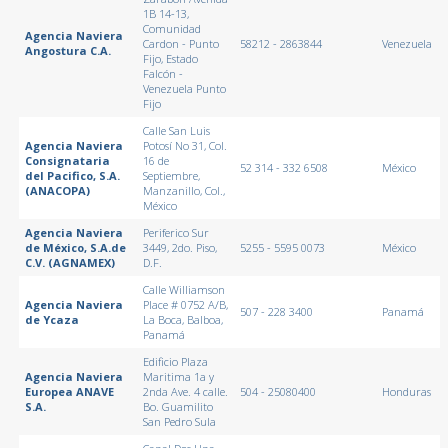
1B 14-13,
Comunidad
Agencia Naviera
Cardon - Punto
58212 - 2863844
Venezuela
Angostura C.A.
Fijo, Estado
Falcón -
Venezuela Punto
Fijo
Calle San Luis
Agencia Naviera
Potosí No 31, Col.
Consignataria
16 de
52 314 - 332 6508
México
del Pacifico, S.A.
Septiembre,
(ANACOPA)
Manzanillo, Col.,
México
Agencia Naviera
Periferico Sur
de México, S.A.de
3449, 2do. Piso,
5255 - 5595 0073
México
C.V. (AGNAMEX)
D.F.
Calle Williamson
Agencia Naviera
Place # 0752 A/B,
507 - 228 3400
Panamá
de Ycaza
La Boca, Balboa,
Panamá
Edificio Plaza
Agencia Naviera
Maritima 1a y
Europea ANAVE
2nda Ave. 4 calle.
504 - 25080400
Honduras
S.A.
Bo. Guamilito
San Pedro Sula