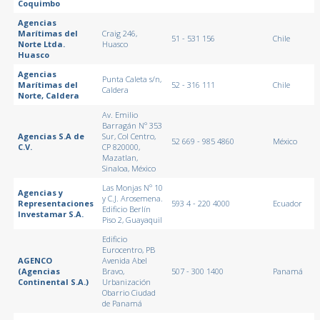
Coquimbo
Agencias
Marítimas del
Craig 246,
51 - 531 156
Chile
Norte Ltda.
Huasco
Huasco
Agencias
Punta Caleta s/n,
Marítimas del
52 - 316 111
Chile
Caldera
Norte, Caldera
Av. Emilio
Barragán Nº 353
Agencias S.A de
Sur, Col Centro,
52 669 - 985 4860
México
C.V.
CP 820000,
Mazatlan,
Sinaloa, México
Las Monjas Nº 10
Agencias y
y C.J. Arosemena.
Representaciones
593 4 - 220 4000
Ecuador
Edificio Berlín
Investamar S.A.
Piso 2, Guayaquil
Edificio
Eurocentro, PB
AGENCO
Avenida Abel
(Agencias
Bravo,
507 - 300 1400
Panamá
Continental S.A.)
Urbanización
Obarrio Ciudad
de Panamá