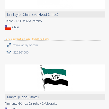
Ian Taylor Chile S.A. (Head Office)
Blanco 937, Piso 6,Valparaíso
Chile
Para aparecer en este listado haz clic
www.iantaylor.com
322261000
Marval (Head Office)
Almirante Gómez Carreño 49,Valparaíso