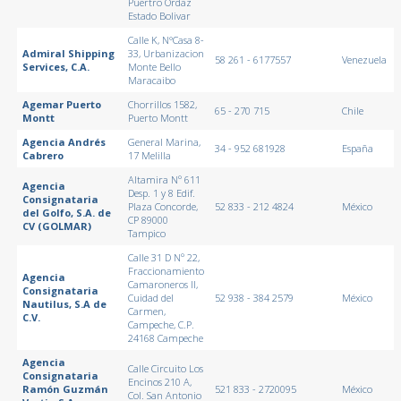
Puertro Ordaz
Estado Bolivar
Calle K, N°Casa 8-
Admiral Shipping
33, Urbanizacion
58 261 - 6177557
Venezuela
Services, C.A.
Monte Bello
Maracaibo
Agemar Puerto
Chorrillos 1582,
65 - 270 715
Chile
Montt
Puerto Montt
Agencia Andrés
General Marina,
34 - 952 681928
España
Cabrero
17 Melilla
Altamira Nº 611
Agencia
Desp. 1 y 8 Edif.
Consignataria
Plaza Concorde,
52 833 - 212 4824
México
del Golfo, S.A. de
CP 89000
CV (GOLMAR)
Tampico
Calle 31 D Nº 22,
Fraccionamiento
Agencia
Camaroneros II,
Consignataria
Cuidad del
52 938 - 384 2579
México
Nautilus, S.A de
Carmen,
C.V.
Campeche, C.P.
24168 Campeche
Agencia
Calle Circuito Los
Consignataria
Encinos 210 A,
Ramón Guzmán
521 833 - 2720095
México
Col. San Antonio