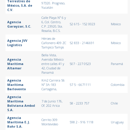
Terrestres de
97320. Progreso,
México, S.A. de
Yucatán
C.V.
Calle Playa Nº 6 y
Agencia
6, Col. Centro,
52 615 - 152 0023
México
Garayzar, S.C.
C.P. 23920, Sta.
Rosalia, B.C.S.
Héroes de
Agencia JVV
Cañonero 409 ZC
52 833 - 2146691
México
Logistics
Tampico Tamps
Bella Vista,
Agencia
Avenida México
Maritima
entre calles 41 y
507 - 227 0523
Panamá
Altamar
42, Ciudad de
Panamá
Agencia
Km2 Carrera 56
Marítima
Nº 3A-183
57 5 - 6671111
Colombia
Barlovento
Cartagena,
Agencia
Marítima
7 de Junio 176,
58 - 2233 757
Chile
Boliviana Ambol
Of. 202 Arica
S.A.
Agencia
Cerrito 309
Marítima E. J.
598 2 - 916 1118
Uruguay
Montevideo
Rohr S.A.