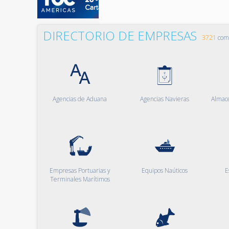
DIRECTORIO DE EMPRESAS
3721
comp
Agencias de Aduana
Agencias Navieras
Almac
Empresas Portuarias y
Equipos Naúticos
E
Terminales Marítimos