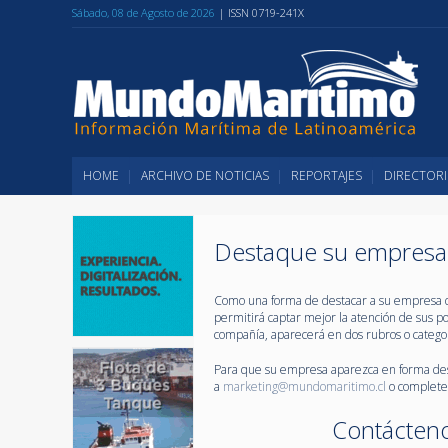
Sábado, 08 de Agosto de 2026
| ISSN 0719-241X
HOME
ARCHIVO DE NOTICIAS
REPORTAJES
DIRECTORI
Destaque su empresa e
Como una forma de destacar a su empresa dent
permitirá captar mejor la atención de sus po
compañía, aparecerá en dos rubros o categorí
Para que su empresa aparezca en forma dest
a
marketing@mundomaritimo.cl
o complete 
Contácten