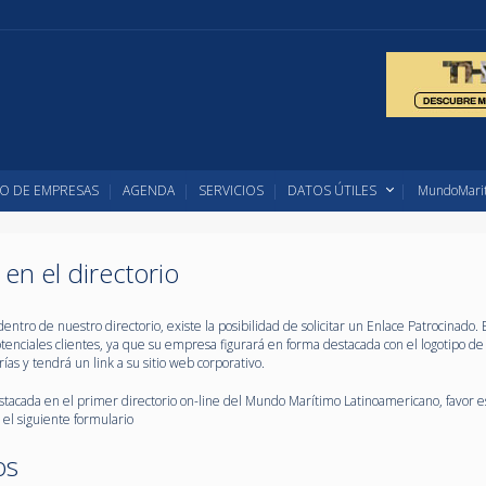
O DE EMPRESAS
AGENDA
SERVICIOS
DATOS ÚTILES
MundoMarit
n el directorio
ro de nuestro directorio, existe la posibilidad de solicitar un Enlace Patrocinado. E
tenciales clientes, ya que su empresa figurará en forma destacada con el logotipo de
as y tendrá un link a su sitio web corporativo.
acada en el primer directorio on-line del Mundo Marítimo Latinoamericano, favor e
el siguiente formulario
os