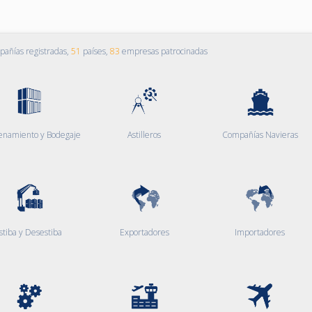
añías registradas,
51
países,
83
empresas patrocinadas
enamiento y Bodegaje
Astilleros
Compañías Navieras
stiba y Desestiba
Exportadores
Importadores