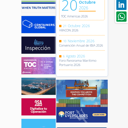
20
Octubre
2026
TOC Americas 2026
Octubre
2026
21
ARACON 2026
Noviembre
2026
10
Convención Anual de IBIA 2026
Agosto
2026
6
Foro Panorama Marítimo
Portuario 2026