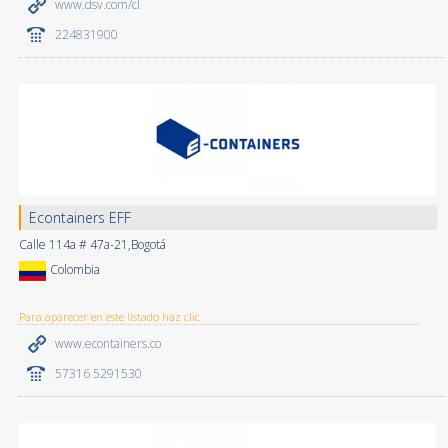
www.dsv.com/cl
224831900
Econtainers EFF
Calle 114a # 47a-21,Bogotá
Colombia
Para aparecer en este listado haz clic
www.econtainers.co
57316 5291530