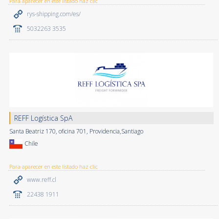
Para aparecer en este listado haz clic
rys-shipping.com/es/
5032263 3535
REFF Logística SpA
Santa Beatriz 170, oficina 701, Providencia,Santiago
Chile
Para aparecer en este listado haz clic
www.reff.cl
22438 1911