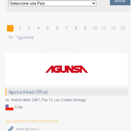
1
2
3
4
5
6
7
8
9
10
11
12
13
14
Siguiente
Agunsa (Head Office)
Av. Andrés Bello 2687, Piso 15, Las Condes,Santiago
Chile
Para aparecer en este listado haz clic
www.agunsa.cl