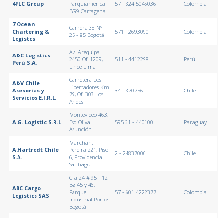
4PLC Group
Parquiamerica
57 - 324 5046036
Colombia
BG9 Cartagena
7 Ocean
Carrera 38 N°
Chartering &
571 - 2693090
Colombia
25 - 85 Bogotá
Logistcs
Av. Arequipa
A&C Logistics
2450 Of. 1209,
511 - 4412298
Perú
Perú S.A.
Lince Lima
Carretera Los
A&V Chile
Libertadores Km
Asesorias y
34 - 370756
Chile
79, Of. 303 Los
Servicios E.I.R.L.
Andes
Montevideo 463,
A.G. Logistic S.R.L
Esq Oliva
595 21 - 440100
Paraguay
Asunción
Marchant
A.Hartrodt Chile
Pereira 221, Piso
2 - 24837000
Chile
S.A.
6, Providencia
Santiago
Cra 24 # 95 - 12
Bg 45 y 46,
ABC Cargo
Parque
57 - 601 4222377
Colombia
Logistics SAS
Industrial Portos
Bogotá