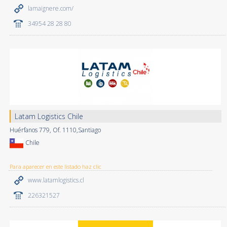
lamaignere.com/
34954 28 28 80
Latam Logistics Chile
Huérfanos 779, Of. 1110,Santiago
Chile
Para aparecer en este listado haz clic
www.latamlogistics.cl
226321527