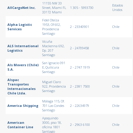
11155 NW 33
Estados
AllCargoNet Inc.
Street, Miami FL
1 305 - 5993730
Unidos
33172 Miami
Fidel Oteíza
Alpha Logistic
1953, Of 602,
2 - 23340901
Chile
Services
Providencia
Santiago
Vicuña
ALS International
Mackenna 692,
2 - 24709458
Chile
Logistics
Dp. 207
Santiago
San Ignacio 091
Als Movers (Chile)
E, Quilicura
2 - 2747 1919
Chile
S.A.
Santiago
Alspac
Miguel Claro
Transportes
922, Providencia
2 - 2381 7500
Chile
Internacionales
Santiago
Chile Ltda.
Málaga 115, Of.
America Shipping
701 Las Condes
2 - 22634979
Chile
Santiago
Apoquindo
American
3000, piso 18,
2 - 2963 6100
Chile
Container Line
oficina 1801
Santiago