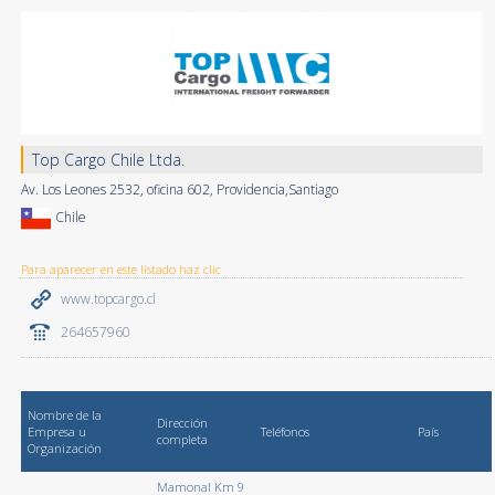
Top Cargo Chile Ltda.
Av. Los Leones 2532, oficina 602, Providencia,Santiago
Chile
Para aparecer en este listado haz clic
www.topcargo.cl
264657960
Nombre de la
Dirección
Empresa u
Teléfonos
País
completa
Organización
Mamonal Km 9