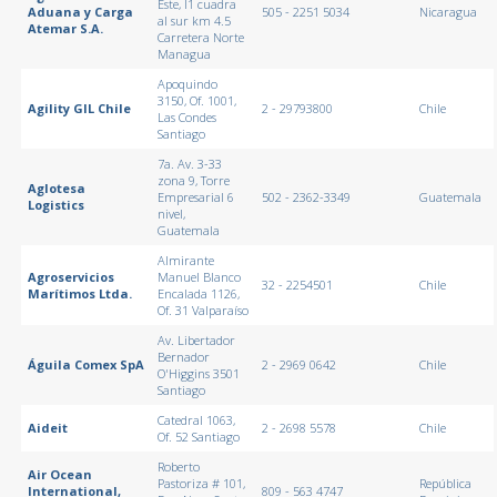
Este, l1 cuadra
Aduana y Carga
505 - 2251 5034
Nicaragua
al sur km 4.5
Atemar S.A.
Carretera Norte
Managua
Apoquindo
3150, Of. 1001,
Agility GIL Chile
2 - 29793800
Chile
Las Condes
Santiago
7a. Av. 3-33
zona 9, Torre
Aglotesa
Empresarial 6
502 - 2362-3349
Guatemala
Logistics
nivel,
Guatemala
Almirante
Agroservicios
Manuel Blanco
32 - 2254501
Chile
Marítimos Ltda.
Encalada 1126,
Of. 31 Valparaíso
Av. Libertador
Bernador
Águila Comex SpA
2 - 2969 0642
Chile
O'Higgins 3501
Santiago
Catedral 1063,
Aideit
2 - 2698 5578
Chile
Of. 52 Santiago
Roberto
Air Ocean
Pastoriza # 101,
República
International,
809 - 563 4747