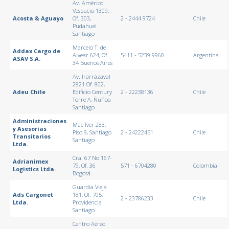
Av. Américo
Vespucio 1309,
Acosta & Aguayo
Of. 303,
2 - 2444 9724
Chile
Pudahuel
Santiago
Marcelo T. de
Addax Cargo de
Alvear 624, Of.
5411 - 5239 9960
Argentina
ASAV S.A.
34 Buenos Aires
Av. Irarrázaval
2821 Of. 802,
Adeu Chile
Edificio Century
2 - 22238136
Chile
Torre A, Ñuñoa
Santiago
Administraciones
Mac Iver 283,
y Asesorías
Piso 9, Santiago
2 - 24222451
Chile
Transitarios
Santiago
Ltda.
Cra. 67 No.167-
Adrianimex
79, Of. 36
571 - 6704280
Colombia
Logistics Ltda.
Bogotá
Guardia Vieja
Ads Cargonet
181, Of. 705,
2 - 23786233
Chile
Ltda.
Providencia
Santiago
Centro Aéreo