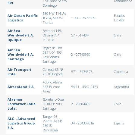
Ens. Naco Santo
Dominicana
SRL
Domingo
680 NW 114, Av
Air Ocean Pacific
Estados
# 204, Miami,
1 786 - 2677355
Logistics
Unidos
Florida
Air Sea
Serrano 145,
Worldwide S.A.
Oficina 704
57 - 517404
Chile
Iquique
Iquique
Roger de Flor
Air Sea
2871, Of. 103,
Worldwide S.A.
2 - 27193950
Chile
Las Condes
Santiago
Santiago
Air Transport
Carrera 83 N°
571 - 5474675
Colombia
Ltda.
23-10 Bogotá
Adolfo Alsina
Airsealand S.A.
653 Buenos
54 11 - 4342-0123
Argentina
Aires
Alasmar
Bombero Ossa
Forwarder Chile
1010, Of. 908
2 - 26884409
Chile
Ltda.
Santiago
Tanger 98
ALG - Advanced
Planta 3A CP
Logistics Group,
34 - 934304016
España
08018
S.A.
Barcelona