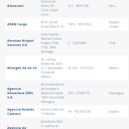
Comercial
Aduacom
Sector B1 -
511 - 484 5756
Perú
212A, Callao
Lima
8276 nw 68
Estados
AE&N Cargo
1305 - 599 0204
Street Miami, FL
Unidos
Calle Capitán
Manuel Avalos
Aerosan Airport
Prados, 1656,
2 - 22305900
Chile
Services S.A.
1720, 1860
Santiago
Av. Lomas
Verdes No. 825-
Afreight SA de CV
217, Naucalpan,
52 555 - 571 6102
México
Ciudad de
México
De los semáforos
Agencia
del empale a
Aduanera GRH,
Sabana Grande
505 - 22538770
Nicaragua
S.A.
1500 mts al Este
Managua
Agencia Andrés
General Marina,
34 - 952 681928
España
Cabrero
17 Melilla
Semáforos DGA,
2 cuadras al
Agencia de