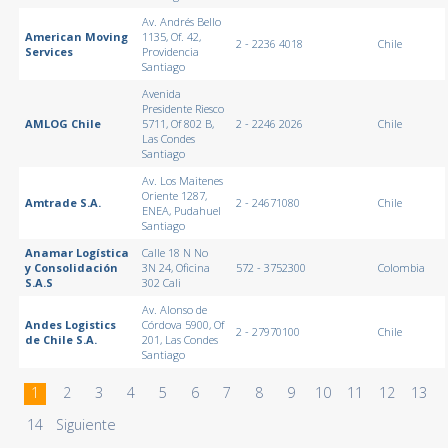
Av. Andrés Bello
American Moving
1135, Of. 42,
2 - 2236 4018
Chile
Services
Providencia
Santiago
Avenida
Presidente Riesco
AMLOG Chile
5711, Of 802 B,
2 - 2246 2026
Chile
Las Condes
Santiago
Av. Los Maitenes
Oriente 1287,
Amtrade S.A.
2 - 24671080
Chile
ENEA, Pudahuel
Santiago
Anamar Logística
Calle 18 N No
y Consolidación
3N 24, Oficina
572 - 3752300
Colombia
S.A.S
302 Cali
Av. Alonso de
Andes Logistics
Córdova 5900, Of
2 - 27970100
Chile
de Chile S.A.
201, Las Condes
Santiago
1
2
3
4
5
6
7
8
9
10
11
12
13
14
Siguiente