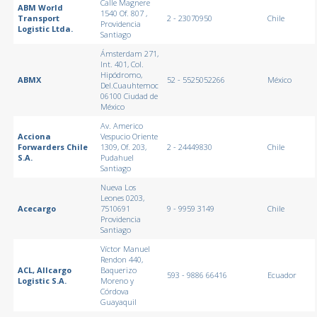
Calle Magnere
ABM World
1540 Of. 807 ,
Transport
2 - 23070950
Chile
Providencia
Logistic Ltda.
Santiago
Ámsterdam 271,
Int. 401, Col.
Hipódromo,
ABMX
52 - 5525052266
México
Del.Cuauhtemoc
06100 Ciudad de
México
Av. Americo
Acciona
Vespucio Oriente
Forwarders Chile
1309, Of. 203,
2 - 24449830
Chile
S.A.
Pudahuel
Santiago
Nueva Los
Leones 0203,
Acecargo
7510691
9 - 9959 3149
Chile
Providencia
Santiago
Víctor Manuel
Rendon 440,
ACL, Allcargo
Baquerizo
593 - 9886 66416
Ecuador
Logistic S.A.
Moreno y
Córdova
Guayaquil