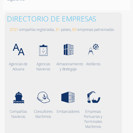
DIRECTORIO DE EMPRESAS
3721
compañías registradas,
51
países,
83
empresas patrocinadas
Agencias de
Agencias
Almacenamiento
Astilleros
Aduana
Navieras
y Bodegaje
Compañías
Consultores
Embarcadores
Empresas
Navieras
Marítimos
Portuarias y
Terminales
Marítimos