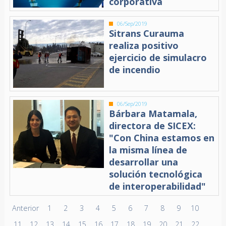
corporativa
06/Sep/2019
Sitrans Curauma
realiza positivo
ejercicio de simulacro
de incendio
06/Sep/2019
Bárbara Matamala,
directora de SICEX:
"Con China estamos en
la misma línea de
desarrollar una
solución tecnológica
de interoperabilidad"
Anterior
1
2
3
4
5
6
7
8
9
10
11
12
13
14
15
16
17
18
19
20
21
22