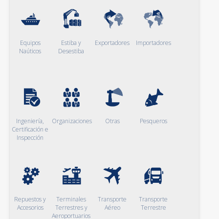
Equipos
Estiba y
Exportadores
Importadores
Naúticos
Desestiba
Ingeniería,
Organizaciones
Otras
Pesqueros
Certificación e
Inspección
Repuestos y
Terminales
Transporte
Transporte
Accesorios
Terrestres y
Aéreo
Terrestre
Aeroportuarios