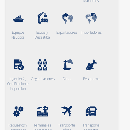
Marítimos
Equipos
Estiba y
Exportadores
Importadores
Naúticos
Desestiba
Ingeniería,
Organizaciones
Otras
Pesqueros
Certificación e
Inspección
Repuestos y
Terminales
Transporte
Transporte