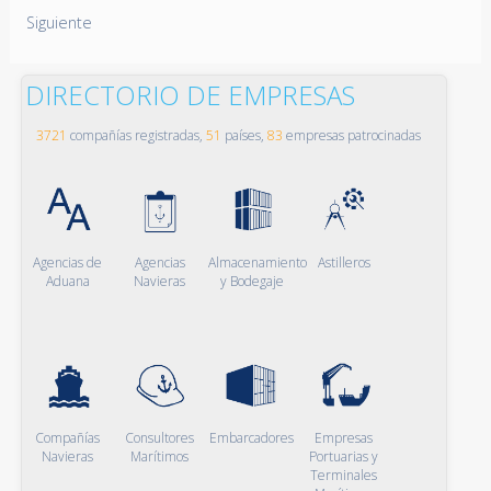
Siguiente
DIRECTORIO DE EMPRESAS
3721
compañías registradas,
51
países,
83
empresas patrocinadas
Agencias de
Agencias
Almacenamiento
Astilleros
Aduana
Navieras
y Bodegaje
Compañías
Consultores
Embarcadores
Empresas
Navieras
Marítimos
Portuarias y
Terminales