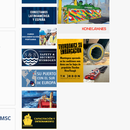
r
 "MSC