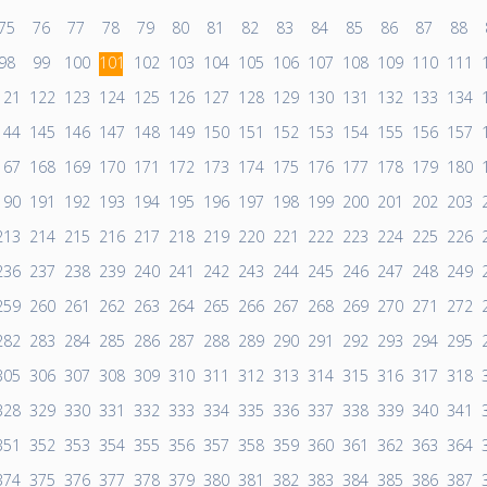
75
76
77
78
79
80
81
82
83
84
85
86
87
88
98
99
100
101
102
103
104
105
106
107
108
109
110
111
121
122
123
124
125
126
127
128
129
130
131
132
133
134
144
145
146
147
148
149
150
151
152
153
154
155
156
157
167
168
169
170
171
172
173
174
175
176
177
178
179
180
190
191
192
193
194
195
196
197
198
199
200
201
202
203
213
214
215
216
217
218
219
220
221
222
223
224
225
226
236
237
238
239
240
241
242
243
244
245
246
247
248
249
259
260
261
262
263
264
265
266
267
268
269
270
271
272
282
283
284
285
286
287
288
289
290
291
292
293
294
295
305
306
307
308
309
310
311
312
313
314
315
316
317
318
328
329
330
331
332
333
334
335
336
337
338
339
340
341
351
352
353
354
355
356
357
358
359
360
361
362
363
364
374
375
376
377
378
379
380
381
382
383
384
385
386
387