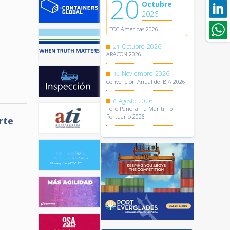
20
Octubre
2026
TOC Americas 2026
Octubre
2026
21
ARACON 2026
Noviembre
2026
10
Convención Anual de IBIA 2026
Agosto
2026
6
Foro Panorama Marítimo
Portuario 2026
rte