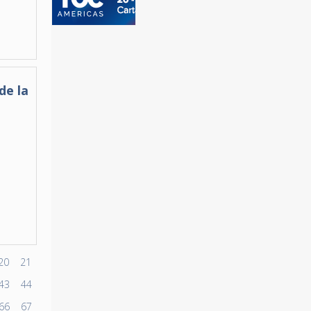
de la
20
21
43
44
66
67