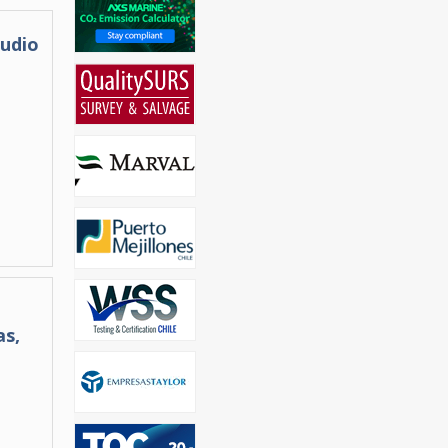
tudio
as,