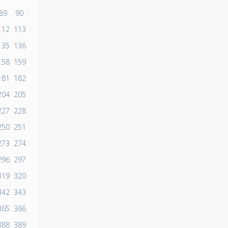
89
90
112
113
135
136
158
159
181
182
204
205
227
228
250
251
273
274
296
297
319
320
342
343
365
366
388
389