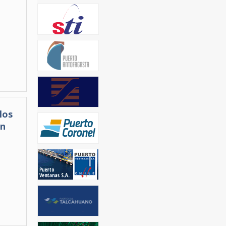
los
an