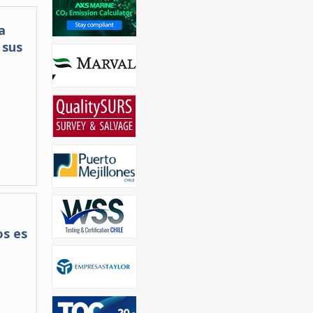
a
 sus
os es