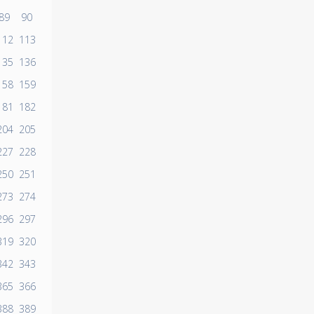
89
90
112
113
135
136
158
159
181
182
204
205
227
228
250
251
273
274
296
297
319
320
342
343
365
366
388
389