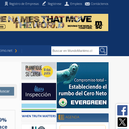
Registro de Empresas
Regístrese
Empleos
Contáctenos
imo.net
AGENDA
,9%
ace