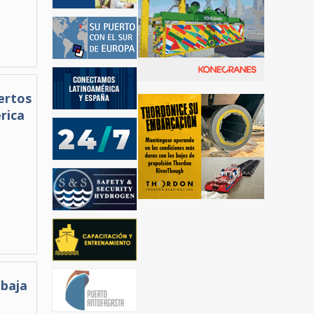
ertos
rica
 baja