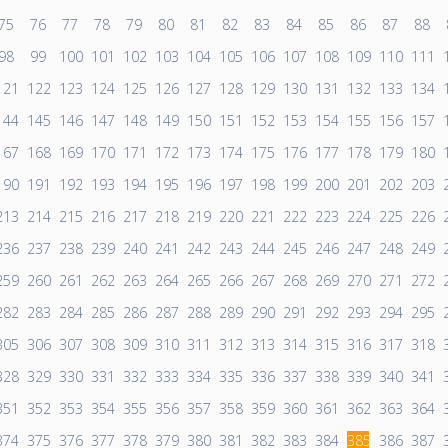
75
76
77
78
79
80
81
82
83
84
85
86
87
88
98
99
100
101
102
103
104
105
106
107
108
109
110
111
121
122
123
124
125
126
127
128
129
130
131
132
133
134
144
145
146
147
148
149
150
151
152
153
154
155
156
157
167
168
169
170
171
172
173
174
175
176
177
178
179
180
190
191
192
193
194
195
196
197
198
199
200
201
202
203
213
214
215
216
217
218
219
220
221
222
223
224
225
226
236
237
238
239
240
241
242
243
244
245
246
247
248
249
259
260
261
262
263
264
265
266
267
268
269
270
271
272
282
283
284
285
286
287
288
289
290
291
292
293
294
295
305
306
307
308
309
310
311
312
313
314
315
316
317
318
328
329
330
331
332
333
334
335
336
337
338
339
340
341
351
352
353
354
355
356
357
358
359
360
361
362
363
364
374
375
376
377
378
379
380
381
382
383
384
385
386
387