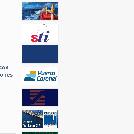
 con
iones