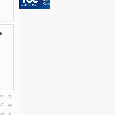
e
20
21
43
44
66
67