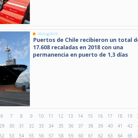
09/Aug/2019
Puertos de Chile recibieron un total d
17.608 recaladas en 2018 con una
permanencia en puerto de 1,3 días
6
7
8
9
10
11
12
13
14
15
16
17
18
19
29
30
31
32
33
34
35
36
37
38
39
40
41
42
52
53
54
55
56
57
58
59
60
61
62
63
64
65