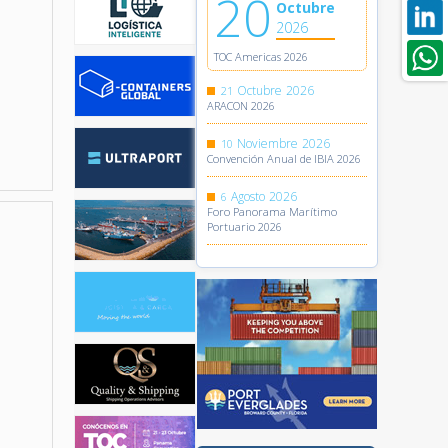
20
Octubre
2026
TOC Americas 2026
Octubre
2026
21
ARACON 2026
Noviembre
2026
10
Convención Anual de IBIA 2026
Agosto
2026
6
Foro Panorama Marítimo
Portuario 2026