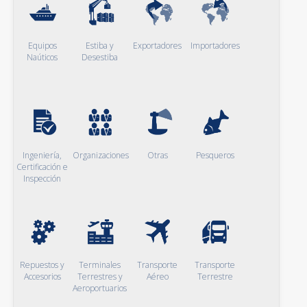
Equipos
Estiba y
Exportadores
Importadores
Naúticos
Desestiba
Ingeniería,
Organizaciones
Otras
Pesqueros
Certificación e
Inspección
Repuestos y
Terminales
Transporte
Transporte
Accesorios
Terrestres y
Aéreo
Terrestre
Aeroportuarios