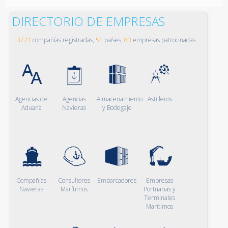
DIRECTORIO DE EMPRESAS
3721
compañías registradas,
51
países,
83
empresas patrocinadas
Agencias de
Agencias
Almacenamiento
Astilleros
Aduana
Navieras
y Bodegaje
Compañías
Consultores
Embarcadores
Empresas
Navieras
Marítimos
Portuarias y
Terminales
Marítimos