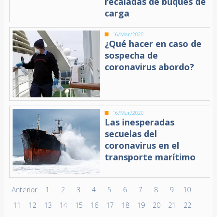
recaladas de buques de
carga
16/Mar/2020
¿Qué hacer en caso de
sospecha de
coronavirus abordo?
16/Mar/2020
Las inesperadas
secuelas del
coronavirus en el
transporte marítimo
Anterior
1
2
3
4
5
6
7
8
9
10
11
12
13
14
15
16
17
18
19
20
21
22