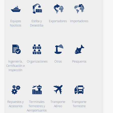
Equipos
Estiba y
Exportadores
Importadores
Naúticos
Desestiba
Ingeniería,
Organizaciones
Otras
Pesqueros
Certificación e
Inspección
Repuestos y
Terminales
Transporte
Transporte
Accesorios
Terrestres y
Aéreo
Terrestre
Aeroportuarios