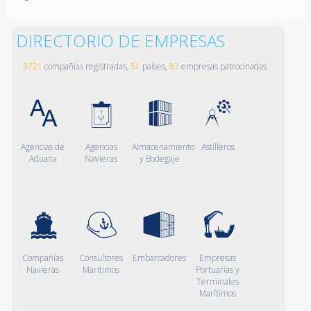
DIRECTORIO DE EMPRESAS
3721
compañías registradas,
51
países,
83
empresas patrocinadas
Agencias de
Agencias
Almacenamiento
Astilleros
Aduana
Navieras
y Bodegaje
Compañías
Consultores
Embarcadores
Empresas
Navieras
Marítimos
Portuarias y
Terminales
Marítimos