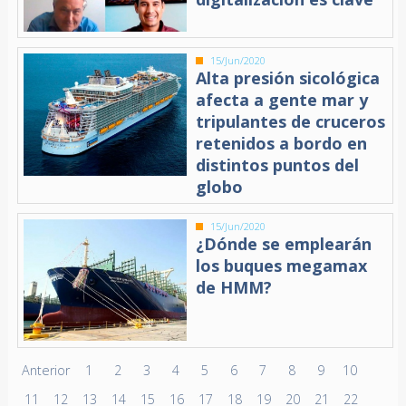
15/Jun/2020
Alta presión sicológica
afecta a gente mar y
tripulantes de cruceros
retenidos a bordo en
distintos puntos del
globo
15/Jun/2020
¿Dónde se emplearán
los buques megamax
de HMM?
Anterior
1
2
3
4
5
6
7
8
9
10
11
12
13
14
15
16
17
18
19
20
21
22