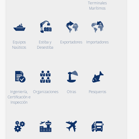
Terminales
Marítimos
Equipos
Estiba y
Exportadores
Importadores
Naúticos
Desestiba
Ingeniería,
Organizaciones
Otras
Pesqueros
Certificación e
Inspección