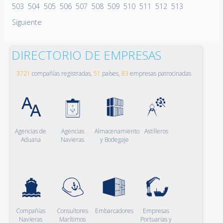
503
504
505
506
507
508
509
510
511
512
513
Siguiente
DIRECTORIO DE EMPRESAS
3721
compañías registradas,
51
países,
83
empresas patrocinadas
Agencias de
Agencias
Almacenamiento
Astilleros
Aduana
Navieras
y Bodegaje
Compañías
Consultores
Embarcadores
Empresas
Navieras
Marítimos
Portuarias y