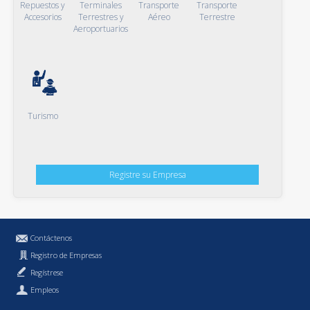
Repuestos y
Terminales
Transporte
Transporte
Accesorios
Terrestres y
Aéreo
Terrestre
Aeroportuarios
Turismo
Registre su Empresa
Contáctenos
Registro de Empresas
Regístrese
Empleos