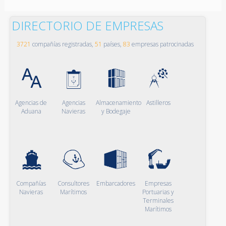
DIRECTORIO DE EMPRESAS
3721
compañías registradas,
51
países,
83
empresas patrocinadas
Agencias de
Agencias
Almacenamiento
Astilleros
Aduana
Navieras
y Bodegaje
Compañías
Consultores
Embarcadores
Empresas
Navieras
Marítimos
Portuarias y
Terminales
Marítimos