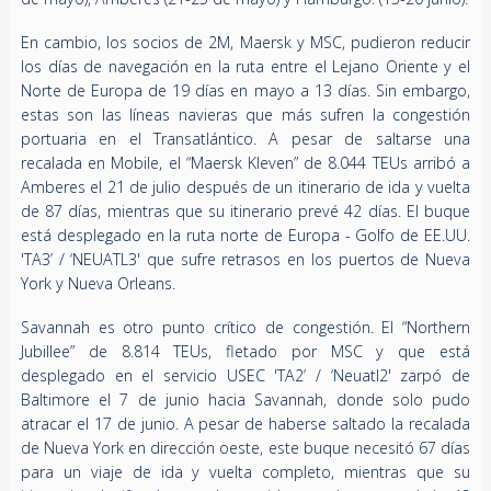
En cambio, los socios de 2M, Maersk y MSC, pudieron reducir
los días de navegación en la ruta entre el Lejano Oriente y el
Norte de Europa de 19 días en mayo a 13 días. Sin embargo,
estas son las líneas navieras que más sufren la congestión
portuaria en el Transatlántico. A pesar de saltarse una
recalada en Mobile, el “Maersk Kleven” de 8.044 TEUs arribó a
Amberes el 21 de julio después de un itinerario de ida y vuelta
de 87 días, mientras que su itinerario prevé 42 días. El buque
está desplegado en la ruta norte de Europa - Golfo de EE.UU.
'TA3’ / ‘NEUATL3' que sufre retrasos en los puertos de Nueva
York y Nueva Orleans.
Savannah es otro punto crítico de congestión. El “Northern
Jubillee” de 8.814 TEUs, fletado por MSC y que está
desplegado en el servicio USEC 'TA2’ / ‘Neuatl2' zarpó de
Baltimore el 7 de junio hacia Savannah, donde solo pudo
atracar el 17 de junio. A pesar de haberse saltado la recalada
de Nueva York en dirección oeste, este buque necesitó 67 días
para un viaje de ida y vuelta completo, mientras que su