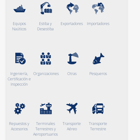
Equipos
Estiba y
Exportadores
Importadores
Naúticos
Desestiba
Ingeniería,
Organizaciones
Otras
Pesqueros
Certificación e
Inspección
Repuestos y
Terminales
Transporte
Transporte
Accesorios
Terrestres y
Aéreo
Terrestre
Aeroportuarios