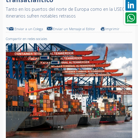
Tanto en los puertos del norte de Europa como en la USEC
itinerarios sufren notables retrasos
Enviar a un Colega
Enviar un Mensaje al Editor
Imprimir
Compartir en redes sociales