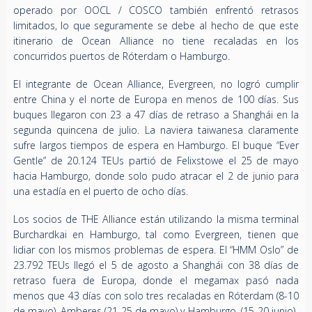
operado por OOCL / COSCO también enfrentó retrasos
limitados, lo que seguramente se debe al hecho de que este
itinerario de Ocean Alliance no tiene recaladas en los
concurridos puertos de Róterdam o Hamburgo.
El integrante de Ocean Alliance, Evergreen, no logró cumplir
entre China y el norte de Europa en menos de 100 días. Sus
buques llegaron con 23 a 47 días de retraso a Shanghái en la
segunda quincena de julio. La naviera taiwanesa claramente
sufre largos tiempos de espera en Hamburgo. El buque “Ever
Gentle” de 20.124 TEUs partió de Felixstowe el 25 de mayo
hacia Hamburgo, donde solo pudo atracar el 2 de junio para
una estadía en el puerto de ocho días.
Los socios de THE Alliance están utilizando la misma terminal
Burchardkai en Hamburgo, tal como Evergreen, tienen que
lidiar con los mismos problemas de espera. El “HMM Oslo” de
23.792 TEUs llegó el 5 de agosto a Shanghái con 38 días de
retraso fuera de Europa, donde el megamax pasó nada
menos que 43 días con solo tres recaladas en Róterdam (8-10
de mayo), Amberes (21-25 de mayo) y Hamburgo. (15-20 junio).