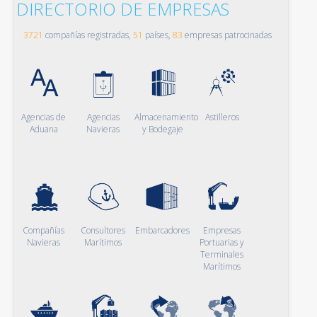
DIRECTORIO DE EMPRESAS
3721
compañías registradas,
51
países,
83
empresas patrocinadas
Agencias de
Agencias
Almacenamiento
Astilleros
Aduana
Navieras
y Bodegaje
Compañías
Consultores
Embarcadores
Empresas
Navieras
Marítimos
Portuarias y
Terminales
Marítimos