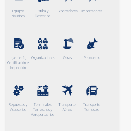
Equipos
Estiba y
Exportadores
Importadores
Naúticos
Desestiba
Ingeniería,
Organizaciones
Otras
Pesqueros
Certificación e
Inspección
Repuestos y
Terminales
Transporte
Transporte
Accesorios
Terrestres y
Aéreo
Terrestre
Aeroportuarios