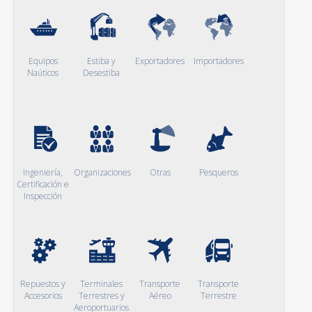
Equipos
Estiba y
Exportadores
Importadores
Naúticos
Desestiba
Ingeniería,
Organizaciones
Otras
Pesqueros
Certificación e
Inspección
Repuestos y
Terminales
Transporte
Transporte
Accesorios
Terrestres y
Aéreo
Terrestre
Aeroportuarios