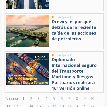
15/May/2023
Drewry: el por qué
detrás de la reciente
caída de las acciones
de petroleros
15/May/2023
Diplomado
Internacional Seguro
del Transporte
Marítimo y Riesgos
Portuarios realizará
16ª versión online
Anterior
1
2
3
4
5
6
7
8
9
10
11
12
13
14
15
16
17
18
19
20
21
22