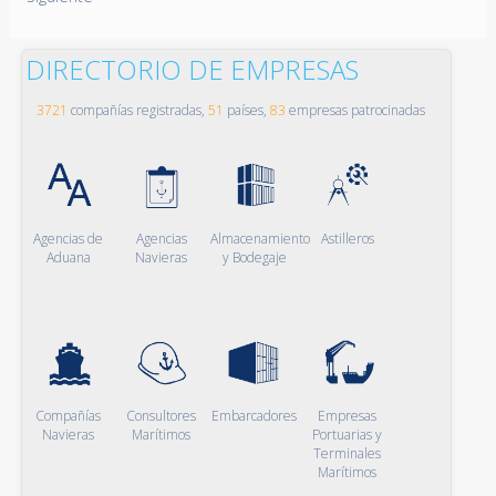
DIRECTORIO DE EMPRESAS
3721
compañías registradas,
51
países,
83
empresas patrocinadas
Agencias de
Agencias
Almacenamiento
Astilleros
Aduana
Navieras
y Bodegaje
Compañías
Consultores
Embarcadores
Empresas
Navieras
Marítimos
Portuarias y
Terminales
Marítimos