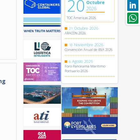
20
Octubre
2026
TOC Americas 2026
Octubre
2026
21
ARACON 2026
Noviembre
2026
10
Convención Anual de IBIA 2026
Agosto
2026
6
Foro Panorama Marítimo
Portuario 2026
ng