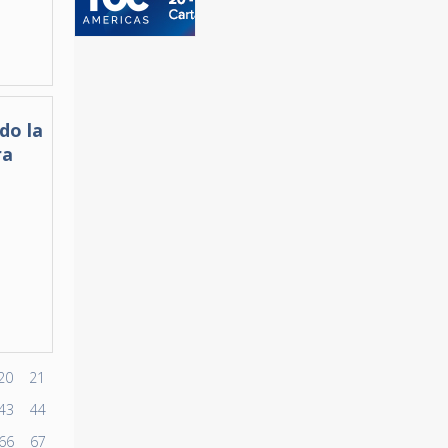
do la
ra
20
21
43
44
66
67