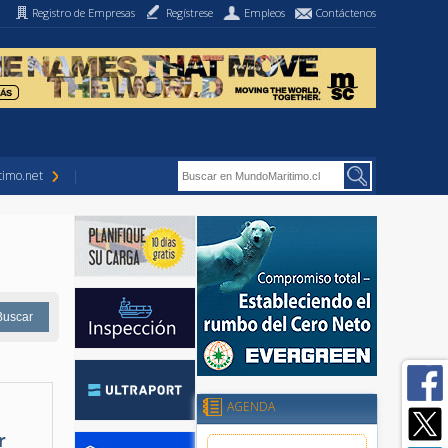
Registro de Empresas
Regístrese
Empleos
Contáctenos
imo.net
AGENDA
r