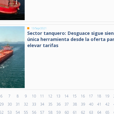
13/Sep/2021
Sector tanquero: Desguace sigue sien
única herramienta desde la oferta pa
elevar tarifas
6
7
8
9
10
11
12
13
14
15
16
17
18
19
29
30
31
32
33
34
35
36
37
38
39
40
41
42
52
53
54
55
56
57
58
59
60
61
62
63
64
65