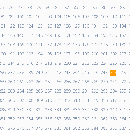
75
76
77
78
79
80
81
82
83
84
85
86
87
88
98
99
100
101
102
103
104
105
106
107
108
109
110
111
121
122
123
124
125
126
127
128
129
130
131
132
133
134
144
145
146
147
148
149
150
151
152
153
154
155
156
157
167
168
169
170
171
172
173
174
175
176
177
178
179
180
190
191
192
193
194
195
196
197
198
199
200
201
202
203
213
214
215
216
217
218
219
220
221
222
223
224
225
226
236
237
238
239
240
241
242
243
244
245
246
247
248
249
259
260
261
262
263
264
265
266
267
268
269
270
271
272
282
283
284
285
286
287
288
289
290
291
292
293
294
295
305
306
307
308
309
310
311
312
313
314
315
316
317
318
328
329
330
331
332
333
334
335
336
337
338
339
340
341
351
352
353
354
355
356
357
358
359
360
361
362
363
364
374
375
376
377
378
379
380
381
382
383
384
385
386
387