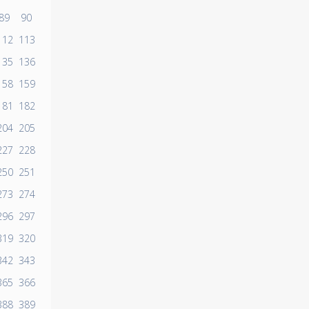
89
90
112
113
135
136
158
159
181
182
204
205
227
228
250
251
273
274
296
297
319
320
342
343
365
366
388
389