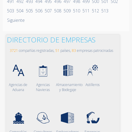
491
492
493
494
495
496
497
498
499
500
501
502
503
504
505
506
507
508
509
510
511
512
513
Siguiente
DIRECTORIO DE EMPRESAS
3721
compañías registradas,
51
países,
83
empresas patrocinadas
Agencias de
Agencias
Almacenamiento
Astilleros
Aduana
Navieras
y Bodegaje
Compañías
Consultores
Embarcadores
Empresas