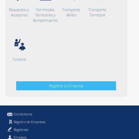
Repuestos y
Terminales
Transporte
Transporte
Accesorios
Terrestres y
Aéreo
Terrestre
Aeroportuarios
Turismo
Registre su Empresa
Contáctenos
Registro de Empresas
Regístrese
Empleos