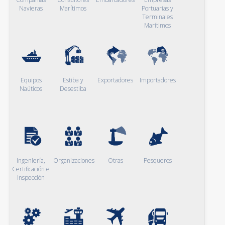
Navieras
Marítimos
Portuarias y
Terminales
Marítimos
Equipos
Estiba y
Exportadores
Importadores
Naúticos
Desestiba
Ingeniería,
Organizaciones
Otras
Pesqueros
Certificación e
Inspección