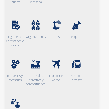
Naúticos
Desestiba
Ingeniería,
Organizaciones
Otras
Pesqueros
Certificación e
Inspección
Repuestos y
Terminales
Transporte
Transporte
Accesorios
Terrestres y
Aéreo
Terrestre
Aeroportuarios