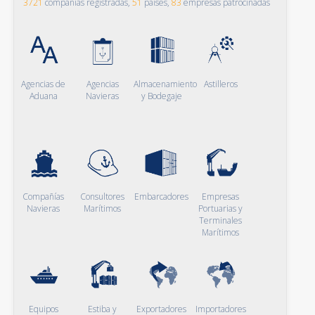
3721
compañías registradas,
51
países,
83
empresas patrocinadas
Agencias de
Agencias
Almacenamiento
Astilleros
Aduana
Navieras
y Bodegaje
Compañías
Consultores
Embarcadores
Empresas
Navieras
Marítimos
Portuarias y
Terminales
Marítimos
Equipos
Estiba y
Exportadores
Importadores