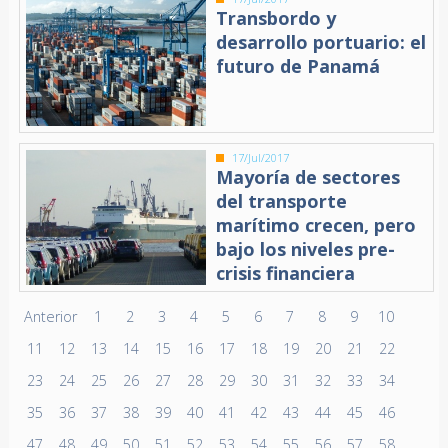
Transbordo y
desarrollo portuario: el
futuro de Panamá
17/Jul/2017
Mayoría de sectores
del transporte
marítimo crecen, pero
bajo los niveles pre-
crisis financiera
Anterior
1
2
3
4
5
6
7
8
9
10
11
12
13
14
15
16
17
18
19
20
21
22
23
24
25
26
27
28
29
30
31
32
33
34
35
36
37
38
39
40
41
42
43
44
45
46
47
48
49
50
51
52
53
54
55
56
57
58