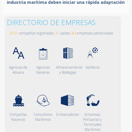
industria marítima deben iniciar una rápida adaptación
DIRECTORIO DE EMPRESAS
3721
compañías registradas,
51
países,
83
empresas patrocinadas
Agencias de
Agencias
Almacenamiento
Astilleros
Aduana
Navieras
y Bodegaje
Compañías
Consultores
Embarcadores
Empresas
Navieras
Marítimos
Portuarias y
Terminales
Marítimos