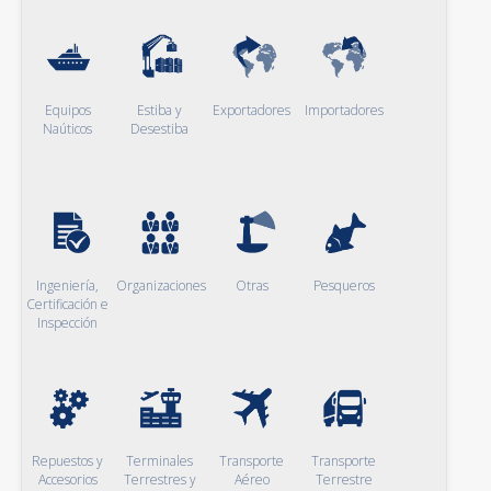
Equipos
Estiba y
Exportadores
Importadores
Naúticos
Desestiba
Ingeniería,
Organizaciones
Otras
Pesqueros
Certificación e
Inspección
Repuestos y
Terminales
Transporte
Transporte
Accesorios
Terrestres y
Aéreo
Terrestre