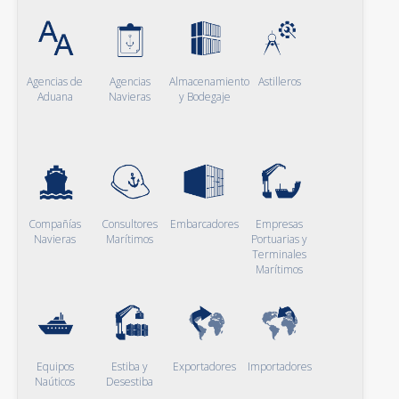
Agencias de
Agencias
Almacenamiento
Astilleros
Aduana
Navieras
y Bodegaje
Compañías
Consultores
Embarcadores
Empresas
Navieras
Marítimos
Portuarias y
Terminales
Marítimos
Equipos
Estiba y
Exportadores
Importadores
Naúticos
Desestiba