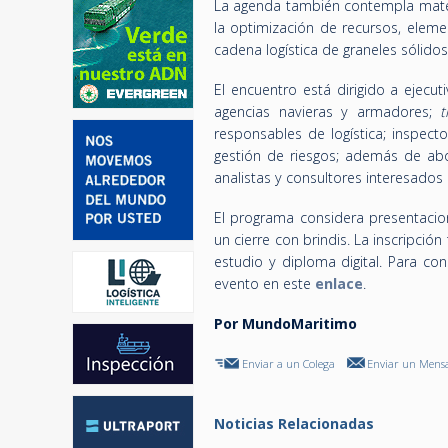
La agenda también contempla materi
la optimización de recursos, eleme
cadena logística de graneles sólidos
El encuentro está dirigido a ejecu
agencias navieras y armadores;
responsables de logística; inspect
gestión de riesgos; además de abog
analistas y consultores interesados 
El programa considera presentaci
un cierre con brindis. La inscripció
estudio y diploma digital.
Para con
evento en este
enlace
.
Por MundoMaritimo
Enviar a un Colega
Enviar un Mensa
Noticias Relacionadas