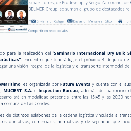
Ismael Torres, de Prodevelop, y Sergio Zamorano, de
BEUMER Group, se suman al grupo de destacados rel
Enviar a un Colega
Enviar un Mensaje al Editor
Impr
Compartir en redes sociales
o para la realización del “
Seminario Internacional Dry Bulk S
prácticas”
, encuentro que tendrá lugar el próximo 4 de junio de
gar una visión integral de la logística y el transporte intermodal de
Maritimo
, es organizada por
Future Events
y cuenta con el aus
t
,
MUCIERT S.A.
e
Inspection Bureau
, además del patrocinio 
esarrollará en modalidad presencial entre las 15:45 y las 20:30 ho
 la comuna de Las Condes.
tes de distintos eslabones de la cadena logística vinculada al tran
tos operativos, comerciales, normativos y de seguridad que incid