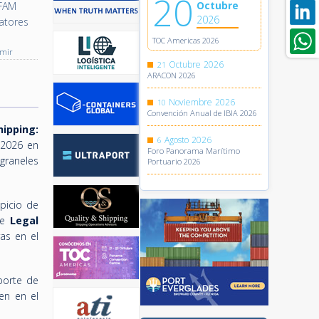
20
Octubre
 FAM
2026
atores
TOC Americas 2026
imir
Octubre
2026
21
ARACON 2026
Noviembre
2026
10
Convención Anual de IBIA 2026
hipping:
Agosto
2026
6
 2026 en
Foro Panorama Marítimo
 graneles
Portuario 2026
picio de
de
Legal
ras en el
sporte de
en en el