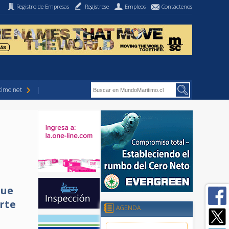
Registro de Empresas
Regístrese
Empleos
Contáctenos
imo.net
que
rte
AGENDA