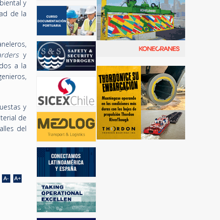
iental y
ad de la
neleros,
arders
y
dos a la
enieros,
uestas y
terial de
alles del