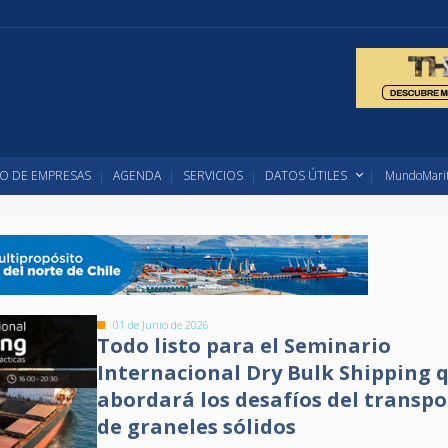
O DE EMPRESAS
AGENDA
SERVICIOS
DATOS ÚTILES
MundoMarit
01 de Junio de 2026
Todo listo para el Seminario
Internacional Dry Bulk Shipping 
abordará los desafíos del transpo
de graneles sólidos