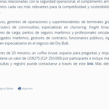
as relacionadas con la seguridad operacional, el cumplimiento amb
ntos cada vez más relevantes para la competitividad y sostenibilid
.
tivos, gerentes de operaciones y superintendentes de terminales gra
traders
de
commodities
, especialistas en
chartering
,
freight forw
ores de carga, peritos de seguros marítimos y profesionales vincula
ados marítimos, gestores de contratos, funcionarios públicos, ing
en especializarse en el negocio del Dry Bulk.
ones de 20 minutos, un
coffee break
, espacio para preguntas y resp
n tiene un valor de US$275 (CLP 250.000) por participante e incluye ma
sultas y registro puede contactarse a través de este
link
. Más det
je al Editor
Imprimir