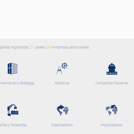
añías registradas,
51
países,
83
empresas patrocinadas
enamiento y Bodegaje
Astilleros
Compañías Navieras
stiba y Desestiba
Exportadores
Importadores