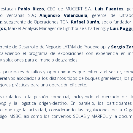
 destacan
Pablo Rizzo
, CEO de MUCIERT S.A.;
Luis Fuentes
, ge
rto Ventanas S.A.;
Alejandro Valenzuela
, gerente de Ultrap
z
, subgerente de Operaciones TGN;
Rafael Durán
, socio fundador
gos
, Market Analysis Manager de Lighthouse Chartering; y
Luis Poggi
gerente de Desarrollo de Negocio LATAM de Prodevelop, y
Sergio Z
aleciendo el programa de exposiciones con experiencia en in
 y soluciones para el manejo de graneles.
os principales desafíos y oportunidades que enfrenta el sector, co
rativos asociados a los distintos tipos de buques graneleros, los 
ejores prácticas para una operación eficiente.
vinculados a la gestión comercial, incluyendo el mercado de fle
ing
) y la logística origen-destino. En paralelo, los participante
o que rige la actividad, considerando las regulaciones de la Orga
 Código IMSBC, así como los convenios SOLAS y MARPOL y la docum