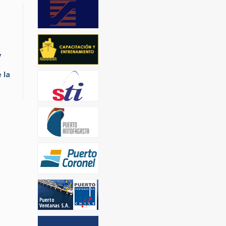
y
 la