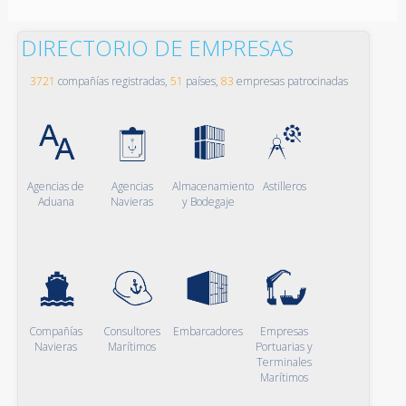
DIRECTORIO DE EMPRESAS
3721
compañías registradas,
51
países,
83
empresas patrocinadas
Agencias de
Agencias
Almacenamiento
Astilleros
Aduana
Navieras
y Bodegaje
Compañías
Consultores
Embarcadores
Empresas
Navieras
Marítimos
Portuarias y
Terminales
Marítimos