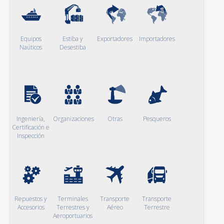
Equipos
Estiba y
Exportadores
Importadores
Naúticos
Desestiba
Ingeniería,
Organizaciones
Otras
Pesqueros
Certificación e
Inspección
Repuestos y
Terminales
Transporte
Transporte
Accesorios
Terrestres y
Aéreo
Terrestre
Aeroportuarios