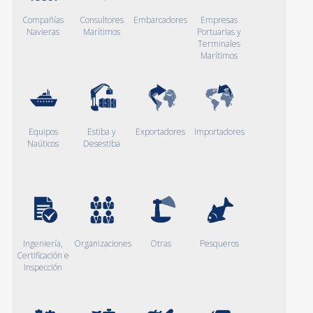
Compañías
Consultores
Embarcadores
Empresas
Navieras
Marítimos
Portuarias y
Terminales
Marítimos
Equipos
Estiba y
Exportadores
Importadores
Naúticos
Desestiba
Ingeniería,
Organizaciones
Otras
Pesqueros
Certificación e
Inspección