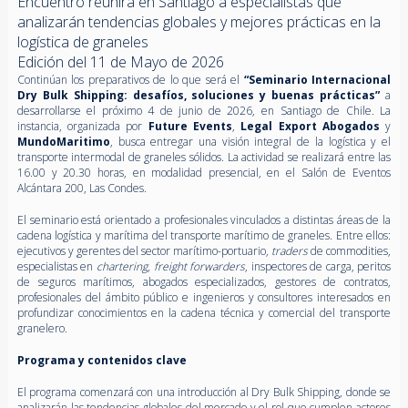
Encuentro reunirá en Santiago a especialistas que
analizarán tendencias globales y mejores prácticas en la
logística de graneles
Edición del 11 de Mayo de 2026
Continúan los preparativos de lo que será el
“Seminario Internacional
Dry Bulk Shipping: desafíos, soluciones y buenas prácticas”
a
desarrollarse el próximo 4 de junio de 2026, en Santiago de Chile. La
instancia, organizada por
Future Events
,
Legal Export Abogados
y
MundoMaritimo
, busca entregar una visión integral de la logística y el
transporte intermodal de graneles sólidos.
La actividad se realizará entre las
16.00 y 20.30 horas, en modalidad presencial, en el Salón de Eventos
Alcántara 200, Las Condes.
El seminario está orientado a profesionales vinculados a distintas áreas de la
cadena logística y marítima del transporte marítimo de graneles. Entre ellos:
ejecutivos y gerentes del sector marítimo-portuario,
traders
de commodities,
especialistas en
chartering
,
freight forwarders
, inspectores de carga, peritos
de seguros marítimos, abogados especializados, gestores de contratos,
profesionales del ámbito público e ingenieros y consultores interesados en
profundizar conocimientos en la cadena técnica y comercial del transporte
granelero.
Programa y contenidos clave
El programa comenzará con una introducción al Dry Bulk Shipping, donde se
analizarán las tendencias globales del mercado y el rol que cumplen actores