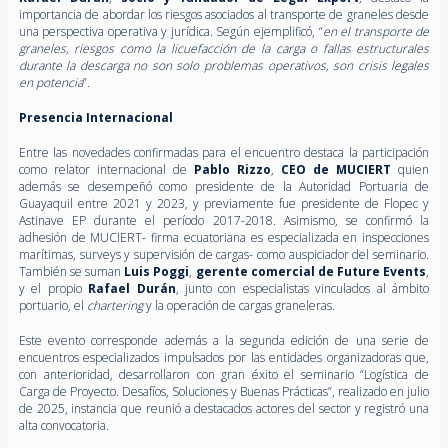
importancia de abordar los riesgos asociados al transporte de graneles desde
una perspectiva operativa y jurídica. Según ejemplificó, “
en el transporte de
graneles, riesgos como la licuefacción de la carga o fallas estructurales
durante la descarga no son solo problemas operativos, son crisis legales
en potencia
”.
Presencia Internacional
Entre las novedades confirmadas para el encuentro destaca la participación
como relator internacional de
Pablo Rizzo
,
CEO de MUCIERT
quien
además se desempeñó como presidente de la Autoridad Portuaria de
Guayaquil entre 2021 y 2023, y previamente fue presidente de Flopec y
Astinave EP durante el período 2017-2018. Asimismo, se confirmó la
adhesión de
MUCIERT-
firma ecuatoriana es especializada en inspecciones
marítimas, surveys y supervisión de cargas- como auspiciador del seminario.
También se suman
Luis Poggi
,
gerente comercial de Future Events
,
y el propio
Rafael Durán
, junto con especialistas vinculados al ámbito
portuario, el
chartering
y la operación de cargas graneleras.
Este evento corresponde además a la segunda edición de una serie de
encuentros especializados impulsados por las entidades organizadoras que,
con anterioridad, desarrollaron con gran éxito el seminario “Logística de
Carga de Proyecto. Desafíos, Soluciones y Buenas Prácticas”, realizado en julio
de 2025, instancia que reunió a destacados actores del sector y registró una
alta convocatoria.