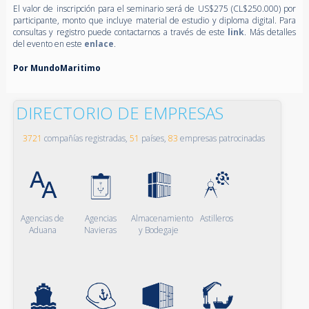
El valor de inscripción para el seminario será de US$275 (CL$250.000) por
participante, monto que incluye material de estudio y diploma digital.
Para
consultas y registro puede contactarnos a través de este
link
. Más detalles
del evento en este
enlace
.
Por MundoMaritimo
DIRECTORIO DE EMPRESAS
3721
compañías registradas,
51
países,
83
empresas patrocinadas
Agencias de
Agencias
Almacenamiento
Astilleros
Aduana
Navieras
y Bodegaje