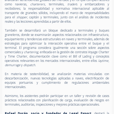
como navieras,
charterers
, terminales,
trader
s y embarcadores y
recibidores; la responsabilidad y normativa internacional aplicable al
transporte de graneles sólidos, incluyendo el marco de responsabilidades
para el
shipper
, capitán y terminales, junto con el análisis de incidentes
reales y las lecciones aprendidas a partir de ellos.
También se desarrollará un bloque dedicado a terminales y buques
graneleros, donde se examinarán aspectos relacionados con infraestructura,
equipamiento y tendencias estructurales en naves y terminales, además de
estrategias para optimizar la interacción operativa entre el buque y el
terminal. El programa considera igualmente una sección sobre aspectos
comerciales y
chartering
, enfocada en la gestión de contratos Voyage Charter
y Time Charter, documentación clave como el Bill of Lading y conceptos
operativos relevantes en los mercados internacionales, entre ellos
laytime
,
demurrage
y
dispatch
.
En materia de sostenibilidad, se analizarán materias vinculadas con
descarbonización, nuevas tecnologías aplicadas a naves, electrificación de
equipos portuarios y cumplimiento de regulaciones ambientales
internacionales.
Asimismo, los asistentes podrán participar en un taller y revisión de casos
prácticos relacionados con planificación de carga, evaluación de riesgos en
terminales, auditorías, inspecciones y mejores prácticas operacionales.
Rafael Durán
,
socio y fundador de Legal Export
, destacó la