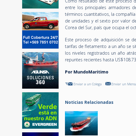
Como resultado de este proceso de
entre los principales armadores d
términos cuantitativos, la compañí
de unidades y el sexto por valor d
Corea del Sur, país que ocupa el oct
Este proceso de adquisición se de
tarifas de fletamento a un año se 
los niveles registrados un año atr
repuntes recientes hasta US$108.731
Por MundoMaritimo
Enviar a un Colega
Enviar un Mensa
Noticias Relacionadas