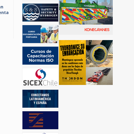
an
enta