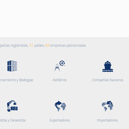
añías registradas,
51
países,
83
empresas patrocinadas
enamiento y Bodegaje
Astilleros
Compañías Navieras
stiba y Desestiba
Exportadores
Importadores