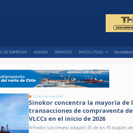
O DE EMPRESAS
AGENDA
SERVICIOS
DATOS ÚTILES
MundoMarit
30 de Enero de 2026
Sinokor concentra la mayoría de 
transacciones de compraventa de
VLCCs en el inicio de 2026
Armador surcoreano adquirió 35 de los 45 buques v