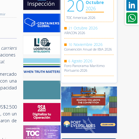
20
Octubre
2026
imir
TOC Americas 2026
Octubre
2026
21
ARACON 2026
Noviembre
2026
10
 carriers
Convención Anual de IBIA 2026
aciones
Agosto
2026
al
.
6
Foro Panorama Marítimo
Portuario 2026
 mercado
 con una
apacidad
US$2.500
, con un
saron de