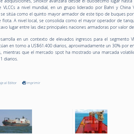
 adquisiciones, Sinokor avanzará desde el duodécimo lugar hasta 
e VLCCs a nivel mundial, en un grupo liderado por Bahri y China 
a se sitúa como el quinto mayor armador de este tipo de buques po
e flota. A nivel local, se consolida como el mayor operador de tanq
avo lugar entre las diez principales naciones armadoras por valor de 
sarrolla en un contexto de elevados ingresos para el segmento V
sitúan en torno a US$61.400 diarios, aproximadamente un 30% por e
ás, mientras que el mercado spot ha mostrado una marcada volatili
 diarios.
je al Editor
Imprimir