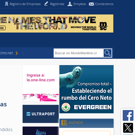
Registro de Empresas
Regístrese
Empleos
Contáctenos
imo.net
las
AGENDA
endidos