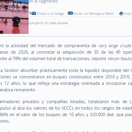
en el segmento
Enviar a un Colega
Enviar un Mensaje al Editor
Impr
Compartir en redes sociales
deró la actividad del mercado de compraventa de
very large crude
anas de 2026, al concretar la adquisición de 35 de las 45 oper
ente al 78% del volumen total de transacciones, reportó
Veson Nautic
 Sinokor absorber prácticamente toda la liquidez disponible del
ciones se concentraron en buques construidos entre 2010 y 2016,
 12 años, lo que refleja una estrategia orientada a incorporar c
erativa remanente.
 armadores privados y compañías listadas, totalizaron más de 
pulsó al alza los valores de los VLCCs en todos los rangos de edad
,84% en el valor de los buques de 10 años y 320.000 dwt, que pa
ones.