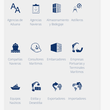
Agencias de
Agencias
Almacenamiento
Astilleros
Aduana
Navieras
y Bodegaje
Compañías
Consultores
Embarcadores
Empresas
Navieras
Marítimos
Portuarias y
Terminales
Marítimos
Equipos
Estiba y
Exportadores
Importadores
Naúticos
Desestiba