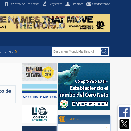
Registro de Empresas
Regístrese
Empleos
Contáctenos
imo.net
to de
AGENDA