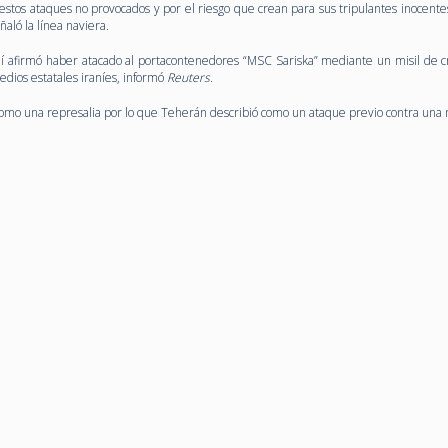
os ataques no provocados y por el riesgo que crean para sus tripulantes inocentes
aló la línea naviera.
aní afirmó haber atacado al portacontenedores “MSC Sariska” mediante un misil de c
dios estatales iraníes, informó
Reuters
.
n como una represalia por lo que Teherán describió como un ataque previo contra una 