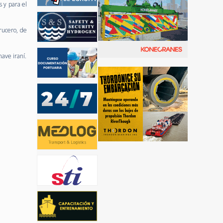
 y para el
rucero, de
nave iraní.