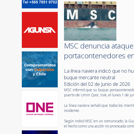
MSC denuncia ataque 
portacontenedores en
La línea naviera indicó que no hu
buque mercante neutral
Edición del 02 de Junio de 2026
MSC informó que su buque portacontenedore
puerto de Umm Qasr, Irak, el lunes 1 de jun
La línea naviera señaló que todos los miem
incidente.
Según indicó MSC en un comunicado, la Guard
el hecho como una acción no provocada contr