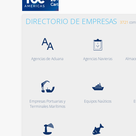
DIRECTORIO DE EMPRESAS
3721
comp
Agencias de Aduana
Agencias Navieras
Almac
Empresas Portuarias y
Equipos Naúticos
E
Terminales Marítimos