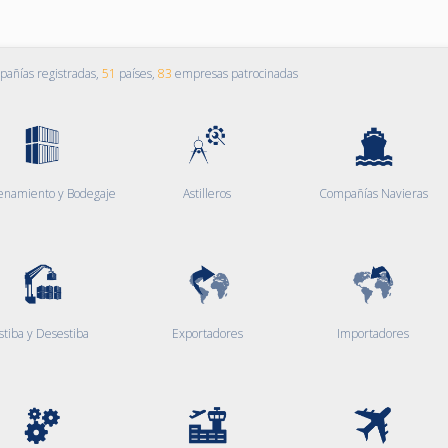
añías registradas,
51
países,
83
empresas patrocinadas
enamiento y Bodegaje
Astilleros
Compañías Navieras
stiba y Desestiba
Exportadores
Importadores