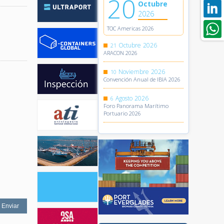
20
Octubre
2026
TOC Americas 2026
Octubre
2026
21
ARACON 2026
Noviembre
2026
10
Convención Anual de IBIA 2026
Agosto
2026
6
Foro Panorama Marítimo
Portuario 2026