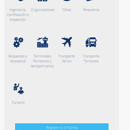
Ingeniería,
Organizaciones
Otras
Pesqueros
Certificación e
Inspección
Repuestos y
Terminales
Transporte
Transporte
Accesorios
Terrestres y
Aéreo
Terrestre
Aeroportuarios
Turismo
Registre su Empresa