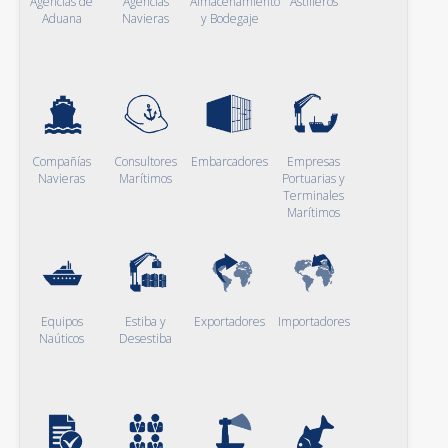
Agencias de
Agencias
Almacenamiento
Astilleros
Aduana
Navieras
y Bodegaje
Compañías
Consultores
Embarcadores
Empresas
Navieras
Marítimos
Portuarias y
Terminales
Marítimos
Equipos
Estiba y
Exportadores
Importadores
Naúticos
Desestiba