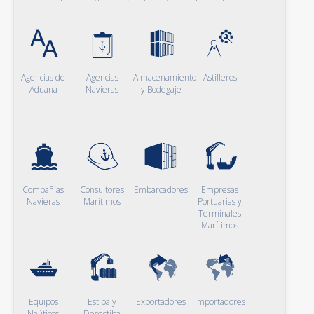
Agencias de
Agencias
Almacenamiento
Astilleros
Aduana
Navieras
y Bodegaje
Compañías
Consultores
Embarcadores
Empresas
Navieras
Marítimos
Portuarias y
Terminales
Marítimos
Equipos
Estiba y
Exportadores
Importadores
Naúticos
Desestiba