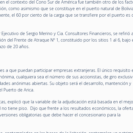
a en el contexto del Cono Sur de América fue también otro de los fact
ión, como asimismo que se constituye en el puerto natural de Bolivi
ente, el 60 por ciento de la carga que se transfiere por el puerto es 
 Ejecutivo de Sergio Merino y Cia. Consultores Financieros, se refirió a
ón del Frente de Atraque Nº 1, constituido por los sitios 1 al 6, bajo 
zo de 20 años.
nes a que puedan participar empresas extranjeras. El único requisito 
ónima, cualquiera sea el número de sus accionistas, de giro exclusiv
dades anónimas abiertas. Su objeto será el desarrollo, mantención y
l Puerto de Arica.
as, explicó que la variable de la adjudicación está basada en el mejo
l no tiene piso. Dijo que frente a los resultados económicos, la ofert
versiones obligatorias que debe hacer el concesionario para la