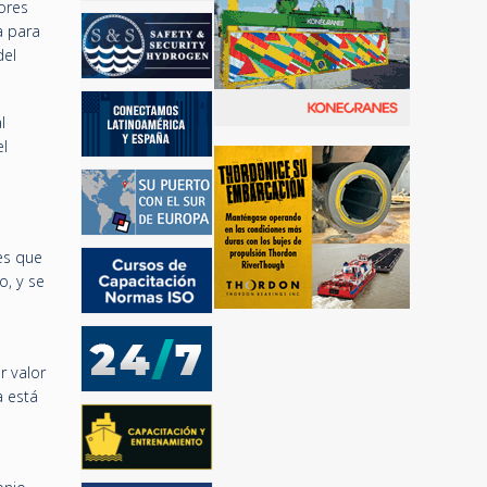
ores
a para
del
l
el
es que
o, y se
r valor
a está