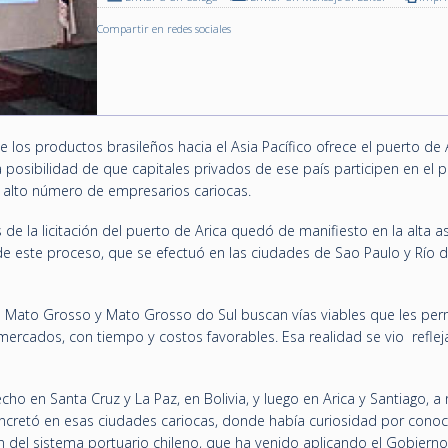
Compartir en redes sociales
de los productos brasileños hacia el Asia Pacífico ofrece el puerto de 
la posibilidad de que capitales privados de ese país participen en el 
un alto número de empresarios cariocas.
de la licitación del puerto de Arica quedó de manifiesto en la alta as
de este proceso, que se efectuó en las ciudades de Sao Paulo y Río 
 Mato Grosso y Mato Grosso do Sul buscan vías viables que les per
mercados, con tiempo y costos favorables. Esa realidad se vio refle
o en Santa Cruz y La Paz, en Bolivia, y luego en Arica y Santiago, a 
concretó en esas ciudades cariocas, donde había curiosidad por conoc
 del sistema portuario chileno, que ha venido aplicando el Gobierno