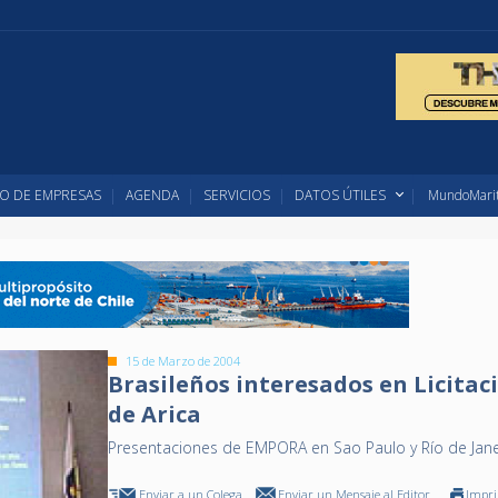
O DE EMPRESAS
AGENDA
SERVICIOS
DATOS ÚTILES
MundoMarit
15 de Marzo de 2004
Brasileños interesados en Licitac
de Arica
Presentaciones de EMPORA en Sao Paulo y Río de Jane
Enviar a un Colega
Enviar un Mensaje al Editor
Impr