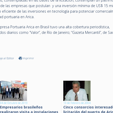
as, contempladas en las bases de la licitación, contemplan un patrim
 de las empresas que postulan y una inversión mínima de US$ 15 mi
o eficiente de las inversiones en tecnología para potenciar comercial
d portuaria en Arica.
resa Portuaria Arica en Brasil tuvo una alta cobertura periodística,
os diarios como “Valor”, de Río de Janeiro; “Gazeta Mercantil”, de Sa
je al Editor
Imprimir
04 de Octubre de 2013
13 de Febrero de 2004
Empresarios brasileños
Cinco consorcios interesad
realizaron visita a instalaciones
licitación del puerto de Ari