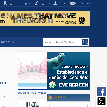
Registro de Empresas
Regístrese
Empleos
Contáctenos
imo.net
ión
iro
AGENDA
imir