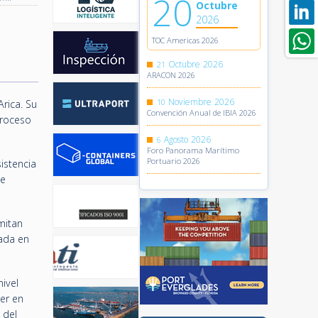
20
Octubre
2026
TOC Americas 2026
Octubre
2026
21
ARACON 2026
Noviembre
2026
10
Arica. Su
Convención Anual de IBIA 2026
proceso
Agosto
2026
6
Foro Panorama Marítimo
Portuario 2026
istencia
de
mitan
jada en
nivel
er en
 del