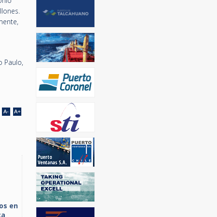
onio
llones.
mente,
o Paulo,
os en
ca