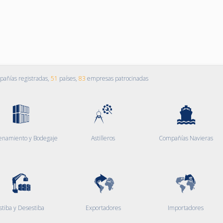
añías registradas,
51
países,
83
empresas patrocinadas
enamiento y Bodegaje
Astilleros
Compañías Navieras
stiba y Desestiba
Exportadores
Importadores