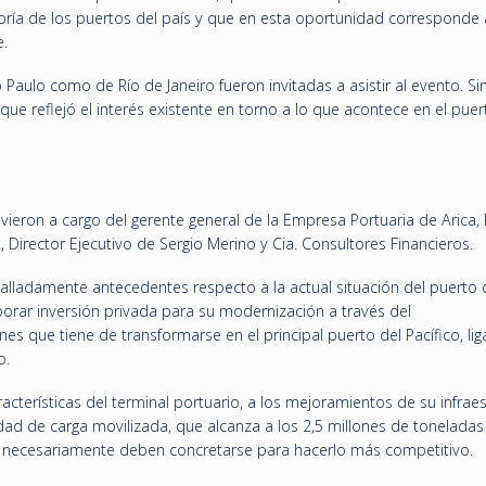
oría de los puertos del país y que en esta oportunidad corresponde 
e.
aulo como de Río de Janeiro fueron invitadas a asistir al evento. Si
ue reflejó el interés existente en torno a lo que acontece en el puer
ieron a cargo del gerente general de la Empresa Portuaria de Arica, 
 Director Ejecutivo de Sergio Merino y Cia. Consultores Financieros.
lladamente antecedentes respecto a la actual situación del puerto d
porar inversión privada para su modernización a través del
es que tiene de transformarse en el principal puerto del Pacífico, li
o.
acterísticas del terminal portuario, a los mejoramientos de su infrae
dad de carga movilizada, que alcanza a los 2,5 millones de toneladas
e necesariamente deben concretarse para hacerlo más competitivo.