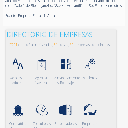
alta cobertura periodística, publicándose entrevista en destacados diarios
como “Valor”, de Río de Janeiro; “Gazeta Mercantil”, de Sao Paulo, entre otros.
Fuente: Empresa Portuaria Arica
DIRECTORIO DE EMPRESAS
3721
compañías registradas,
51
países,
83
empresas patrocinadas
Agencias de
Agencias
Almacenamiento
Astilleros
Aduana
Navieras
y Bodegaje
Compañías
Consultores
Embarcadores
Empresas