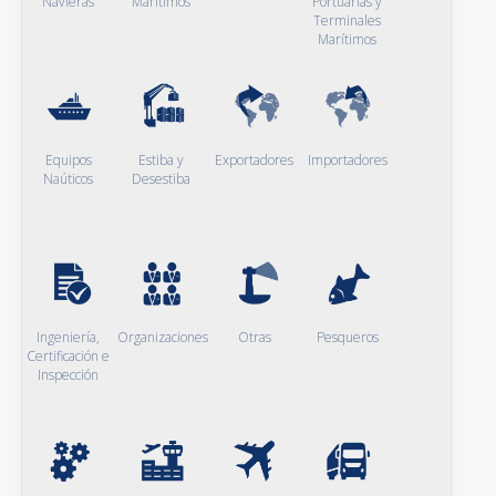
Navieras
Marítimos
Portuarias y
Terminales
Marítimos
Equipos
Estiba y
Exportadores
Importadores
Naúticos
Desestiba
Ingeniería,
Organizaciones
Otras
Pesqueros
Certificación e
Inspección