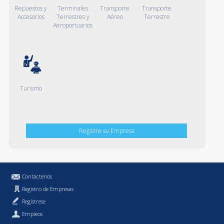
Repuestos y
Terminales
Transporte
Transporte
Accesorios
Terrestres y
Aéreo
Terrestre
Aeroportuarios
Turismo
Registre su Empresa
Contáctenos
Registro de Empresas
Regístrese
Empleos