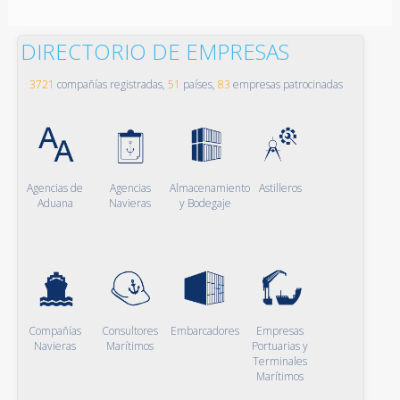
DIRECTORIO DE EMPRESAS
3721
compañías registradas,
51
países,
83
empresas patrocinadas
Agencias de
Agencias
Almacenamiento
Astilleros
Aduana
Navieras
y Bodegaje
Compañías
Consultores
Embarcadores
Empresas
Navieras
Marítimos
Portuarias y
Terminales
Marítimos