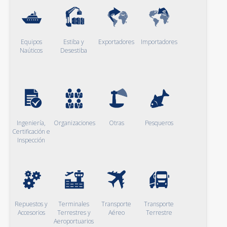
Equipos
Estiba y
Exportadores
Importadores
Naúticos
Desestiba
Ingeniería,
Organizaciones
Otras
Pesqueros
Certificación e
Inspección
Repuestos y
Terminales
Transporte
Transporte
Accesorios
Terrestres y
Aéreo
Terrestre
Aeroportuarios