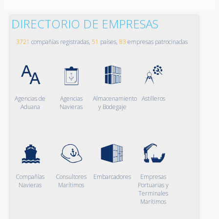
DIRECTORIO DE EMPRESAS
3721
compañías registradas,
51
países,
83
empresas patrocinadas
Agencias de
Agencias
Almacenamiento
Astilleros
Aduana
Navieras
y Bodegaje
Compañías
Consultores
Embarcadores
Empresas
Navieras
Marítimos
Portuarias y
Terminales
Marítimos