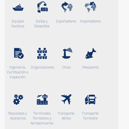
Equipos
Estiba y
Exportadores
Importadores
Naúticos
Desestiba
Ingeniería,
Organizaciones
Otras
Pesqueros
Certificación e
Inspección
Repuestos y
Terminales
Transporte
Transporte
Accesorios
Terrestres y
Aéreo
Terrestre
Aeroportuarios