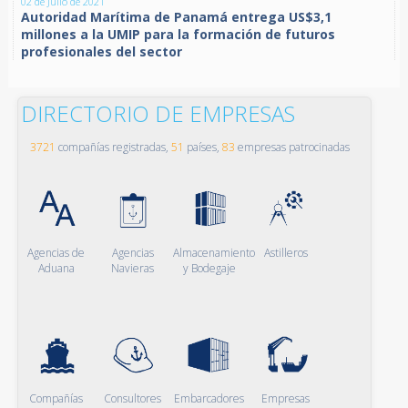
02 de Julio de 2021
Autoridad Marítima de Panamá entrega US$3,1
millones a la UMIP para la formación de futuros
profesionales del sector
DIRECTORIO DE EMPRESAS
3721
compañías registradas,
51
países,
83
empresas patrocinadas
Agencias de
Agencias
Almacenamiento
Astilleros
Aduana
Navieras
y Bodegaje
Compañías
Consultores
Embarcadores
Empresas