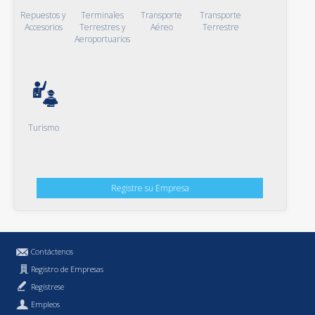
Repuestos y
Terminales
Transporte
Transporte
Accesorios
Terrestres y
Aéreo
Terrestre
Aeroportuarios
Turismo
Registre su Empresa
Contáctenos
Registro de Empresas
Regístrese
Empleos