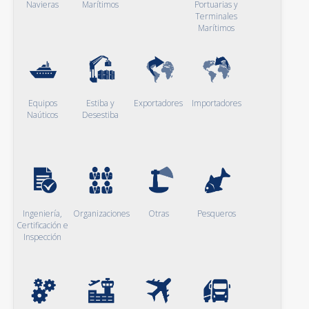
Navieras
Marítimos
Portuarias y
Terminales
Marítimos
Equipos
Estiba y
Exportadores
Importadores
Naúticos
Desestiba
Ingeniería,
Organizaciones
Otras
Pesqueros
Certificación e
Inspección