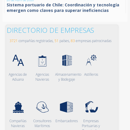
Sistema portuario de Chile: Coordinación y tecnología
emergen como claves para superar ineficiencias
DIRECTORIO DE EMPRESAS
3721
compañías registradas,
51
países,
83
empresas patrocinadas
Agencias de
Agencias
Almacenamiento
Astilleros
Aduana
Navieras
y Bodegaje
Compañías
Consultores
Embarcadores
Empresas
Navieras
Marítimos
Portuarias y