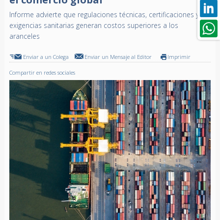
Informe advierte que regulaciones técnicas, certificaciones y
exigencias sanitarias generan costos superiores a los
aranceles
Enviar a un Colega
Enviar un Mensaje al Editor
Imprimir
Compartir en redes sociales