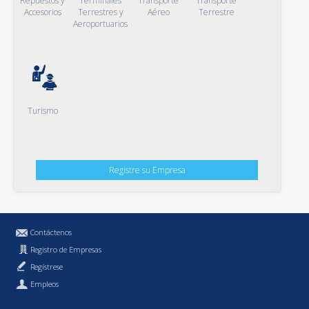
Repuestos y
Terminales
Transporte
Transporte
Accesorios
Terrestres y
Aéreo
Terrestre
Aeroportuarios
Turismo
Registre su Empresa
Contáctenos
Registro de Empresas
Regístrese
Empleos