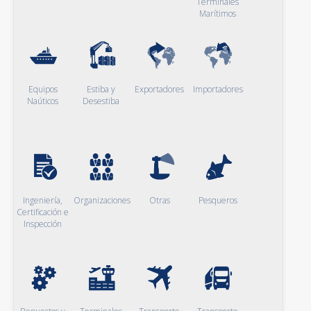
Terminales
Marítimos
Equipos
Estiba y
Exportadores
Importadores
Naúticos
Desestiba
Ingeniería,
Organizaciones
Otras
Pesqueros
Certificación e
Inspección