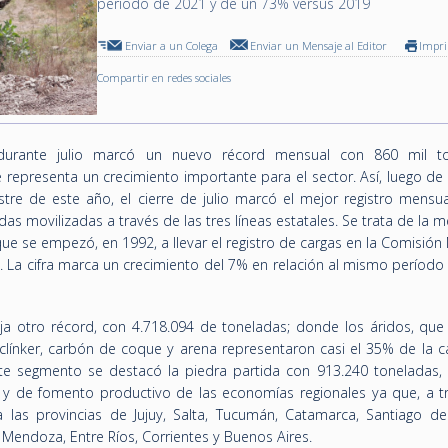
período de 2021 y de un 73% versus 2019
Enviar a un Colega
Enviar un Mensaje al Editor
Impr
Compartir en redes sociales
, durante julio marcó un nuevo récord mensual con 860 mil t
ue representa un crecimiento importante para el sector. Así, luego de
estre de este año, el cierre de julio marcó el mejor registro mensu
s movilizadas a través de las tres líneas estatales. Se trata de la me
e se empezó, en 1992, a llevar el registro de cargas en la Comisión
). La cifra marca un crecimiento del 7% en relación al mismo períod
ja otro récord, con 4.718.094 de toneladas; donde los áridos, que 
línker, carbón de coque y arena representaron casi el 35% de la c
te segmento se destacó la piedra partida con 913.240 toneladas, 
l y de fomento productivo de las economías regionales ya que, a t
cta las provincias de Jujuy, Salta, Tucumán, Catamarca, Santiago de
 Mendoza, Entre Ríos, Corrientes y Buenos Aires.