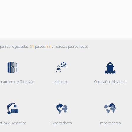
añías registradas,
51
países,
83
empresas patrocinadas
enamiento y Bodegaje
Astilleros
Compañías Navieras
stiba y Desestiba
Exportadores
Importadores