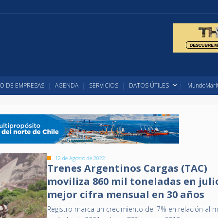
O DE EMPRESAS
AGENDA
SERVICIOS
DATOS ÚTILES
MundoMarit
12 de Agosto de 2022
Trenes Argentinos Cargas (TAC)
moviliza 860 mil toneladas en julio
mejor cifra mensual en 30 años
Registro marca un crecimiento del 7% en relación al 