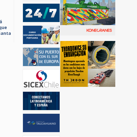
á
que
Santa