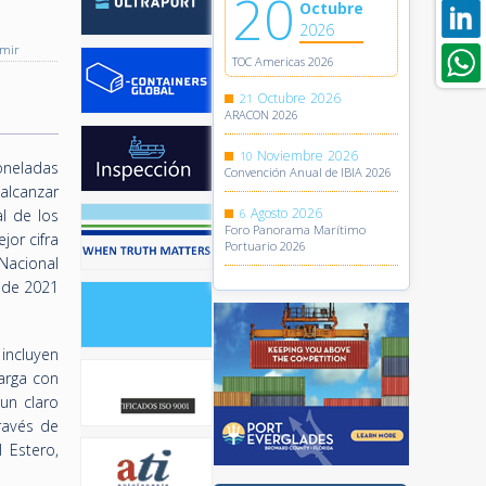
20
Octubre
2026
imir
TOC Americas 2026
Octubre
2026
21
ARACON 2026
Noviembre
2026
10
oneladas
Convención Anual de IBIA 2026
 alcanzar
Agosto
2026
al de los
6
Foro Panorama Marítimo
jor cifra
Portuario 2026
 Nacional
o de 2021
incluyen
arga con
un claro
ravés de
l Estero,