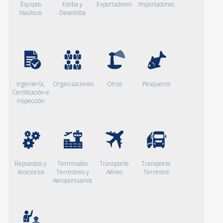
Equipos
Estiba y
Exportadores
Importadores
Naúticos
Desestiba
Ingeniería,
Organizaciones
Otras
Pesqueros
Certificación e
Inspección
Repuestos y
Terminales
Transporte
Transporte
Accesorios
Terrestres y
Aéreo
Terrestre
Aeroportuarios