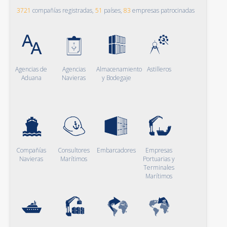
3721
compañías registradas,
51
países,
83
empresas patrocinadas
Agencias de
Agencias
Almacenamiento
Astilleros
Aduana
Navieras
y Bodegaje
Compañías
Consultores
Embarcadores
Empresas
Navieras
Marítimos
Portuarias y
Terminales
Marítimos