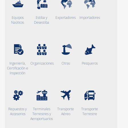
Equipos
Estiba y
Exportadores
Importadores
Naúticos
Desestiba
Ingeniería,
Organizaciones
Otras
Pesqueros
Certificación e
Inspección
Repuestos y
Terminales
Transporte
Transporte
Accesorios
Terrestres y
Aéreo
Terrestre
Aeroportuarios