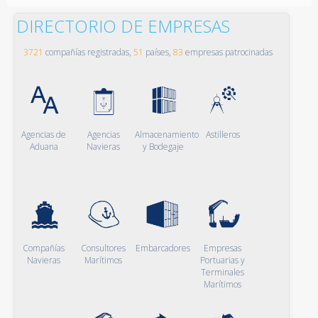
DIRECTORIO DE EMPRESAS
3721
compañías registradas,
51
países,
83
empresas patrocinadas
Agencias de
Agencias
Almacenamiento
Astilleros
Aduana
Navieras
y Bodegaje
Compañías
Consultores
Embarcadores
Empresas
Navieras
Marítimos
Portuarias y
Terminales
Marítimos