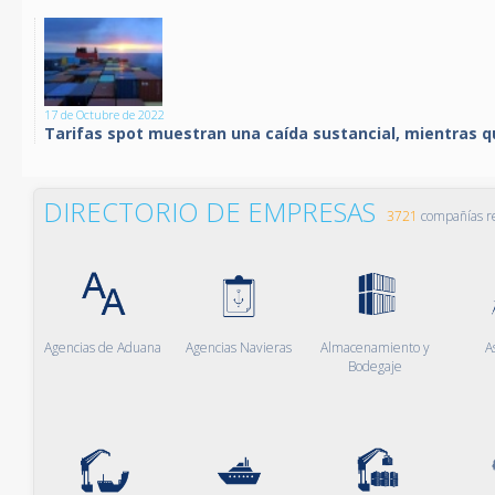
17 de Octubre de 2022
Tarifas spot muestran una caída sustancial, mientras q
DIRECTORIO DE EMPRESAS
3721
compañías re
Agencias de Aduana
Agencias Navieras
Almacenamiento y
A
Bodegaje