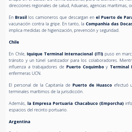
direcciones regionales de salud, Aduanas, agencias marítimas, o
En
Brasil
los camioneros que descargan en
el Puerto de Pa
vacunación contra la gripe. En tanto, la
Companhia das Docas
implica medidas de higienización, prevención y seguridad.
Chile
En Chile,
Iquique Terminal Internacional (ITI)
puso en marcha
tránsito y un túnel sanitizador para los colaboradores. Mie
influenza a trabajadores de
Puerto Coquimbo
y
Terminal
enfermeras UCN.
El personal de la Capitanía de
Puerto de Huasco
efectuó u
terminales marítimos de la jurisdicción.
Además,
la Empresa Portuaria Chacabuco (Emporcha)
inf
espacios del recinto portuario.
Argentina