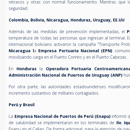
retrasos y otras con normal funcionamiento. Mientras que l
seguridad.
Colombia, Bolivia, Nicaragua, Honduras, Uruguay, EE.UU
Además de las medidas de prevención implementadas, el
P
temperatura de todas las personas que ingresan al terminal. 
internacional boliviano activaron la campaña "Transporte Prot
Nicaragua l
a
Empresa Portuaria Nacional (EPN)
comunicó
movilizando carga en el Puerto Corinto y en el Puerto Cabezas.
En
Honduras
la
Operadora Portuaria Centroamerican
Administración Nacional de Puertos de Uruguay (ANP)
hiz
Por otra parte, las autoridades estadounidenses modificar
incremento sustantivo de militares contagiados.
Perú y Brasil
La
Empresa Nacional de Puertos de Perú (Enapu)
informó q
de salubridad se implementaron en los terminales de
Ilo
,
Iq
Enapu en el Callao. De forma adicional, para la atención de 