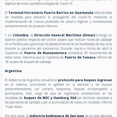
objetivo de evitar posibles contagios de Covid-19.
El
Terminal Ferroviario Puerto Barrios en Guatemala
reforzó todas
las medidas para prevenir la propagación del Covid-19, mediante la
implementación de nuevos protocolos de salud e higiene y monitoreando
constantemente los procesos internos.
Y en
Colombia
, la
Dirección General Marítima (Dimar)
entregó un
balance positivo respecto del control zarpes que realizan naves de cabotaje
en el Pacífico para garantizar el abastecimiento de las localidades de esa zona
durante la pandemia del coronavirus. Durante marzo e inicios de abril la
Capitanía de
Puerto de Buenaventura
contabiliza 30 movimientos de
estas naves. Mientras que la Capitanía de
Puerto de Tumaco
informó de
18 zarpes de buques de cabotaje.
Argentina
El Gobierno de Argentina actualizó el
protocolo para buques ingresan
en el sistema, priorizando la agilidad en la atención a los buques
portacontenedores, car carriers, tanqueros, buques multipropósito y
quimiqueros. Esto, luego de que se registraran cancelaciones en las
recaladas de
buques de MSC y Hamburg Süd
por demoras asociadas a
los operativos de sanidad y por la acumulación de naves en recalada, informó
Trade News
.
Por otra parte, la
industria bodeguera de San Juan
se ha visto afectada