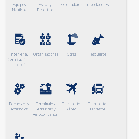
Equipos
Estiba y
Exportadores
Importadores
Naúticos
Desestiba
Ingeniería,
Organizaciones
Otras
Pesqueros
Certificación e
Inspección
Repuestos y
Terminales
Transporte
Transporte
Accesorios
Terrestres y
Aéreo
Terrestre
Aeroportuarios