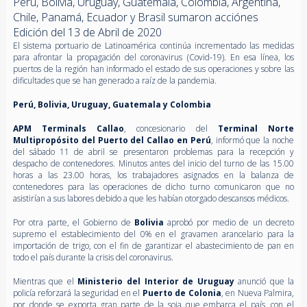
Perú, Bolivia, Uruguay, Guatemala, Colombia, Argentina,
Chile, Panamá, Ecuador y Brasil sumaron acciónes
Edición del 13 de Abril de 2020
El sistema portuario de Latinoamérica continúa incrementado las medidas
para afrontar la propagación del coronavirus (Covid-19). En esa línea, los
puertos de la región han informado el estado de sus operaciones y sobre las
dificultades que se han generado a raíz de la pandemia.
Perú, Bolivia, Uruguay, Guatemala y Colombia
APM Terminals Callao
, concesionario del
Terminal Norte
Multipropósito del Puerto del Callao
en Perú
, informó que la noche
del sábado 11 de abril se presentaron problemas para la recepción y
despacho de contenedores. Minutos antes del inicio del turno de las 15.00
horas a las 23.00 horas, los trabajadores asignados en la balanza de
contenedores para las operaciones de dicho turno comunicaron que no
asistirían a sus labores debido a que les habían otorgado descansos médicos.
Por otra parte, el Gobierno de
Bolivia
aprobó por medio de un decreto
supremo el establecimiento del 0% en el gravamen arancelario para la
importación de trigo, con el fin de garantizar el abastecimiento de pan en
todo el país durante la crisis del coronavirus.
Mientras que el
Ministerio del Interior de Uruguay
anunció que la
policía reforzará la seguridad en el
Puerto de Colonia
, en Nueva Palmira,
por donde se exporta gran parte de la soja que embarca el país, con el