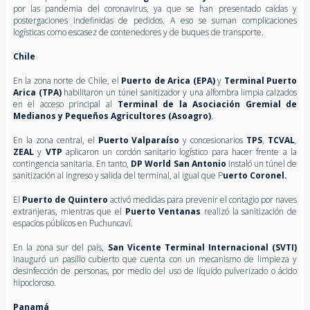
por las pandemia del coronavirus, ya que se han presentado caídas y
postergaciones indefinidas de pedidos. A eso se suman complicaciones
logísticas como escasez de contenedores y de buques de transporte.
Chile
En la zona norte de Chile, el
Puerto de Arica (EPA)
y
Terminal Puerto
Arica (TPA)
habilitaron un túnel sanitizador y una alfombra limpia calzados
en el acceso principal al
Terminal de la Asociación Gremial de
Medianos y Pequeños Agricultores (Asoagro)
.
En la zona central, el
Puerto Valparaíso
y concesionarios
TPS
,
TCVAL
,
ZEAL
y
VTP
aplicaron un cordón sanitario logístico para hacer frente a la
contingencia sanitaria. En tanto,
DP World San Antonio
instaló un túnel de
sanitización al ingreso y salida del terminal, al igual que P
uerto Coronel.
El
Puerto de Quintero
activó medidas para prevenir el contagio por naves
extranjeras, mientras que el
Puerto Ventanas
realizó la sanitización de
espacios públicos en Puchuncaví.
En la zona sur del país,
San Vicente Terminal Internacional (SVTI)
inauguró un pasillo cubierto que cuenta con un mecanismo de limpieza y
desinfección de personas, por medio del uso de líquido pulverizado o ácido
hipocloroso.
Panamá