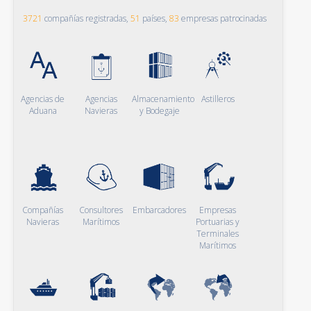
3721
compañías registradas,
51
países,
83
empresas patrocinadas
Agencias de
Agencias
Almacenamiento
Astilleros
Aduana
Navieras
y Bodegaje
Compañías
Consultores
Embarcadores
Empresas
Navieras
Marítimos
Portuarias y
Terminales
Marítimos