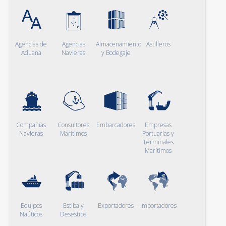
Agencias de
Agencias
Almacenamiento
Astilleros
Aduana
Navieras
y Bodegaje
Compañías
Consultores
Embarcadores
Empresas
Navieras
Marítimos
Portuarias y
Terminales
Marítimos
Equipos
Estiba y
Exportadores
Importadores
Naúticos
Desestiba