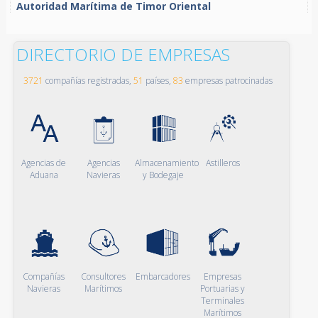
Autoridad Marítima de Timor Oriental
DIRECTORIO DE EMPRESAS
3721
compañías registradas,
51
países,
83
empresas patrocinadas
Agencias de
Agencias
Almacenamiento
Astilleros
Aduana
Navieras
y Bodegaje
Compañías
Consultores
Embarcadores
Empresas
Navieras
Marítimos
Portuarias y
Terminales
Marítimos