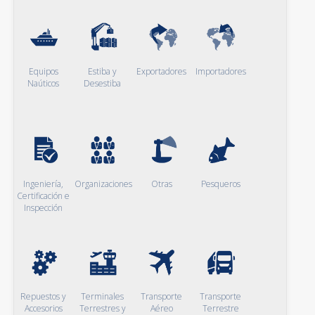
Equipos
Estiba y
Exportadores
Importadores
Naúticos
Desestiba
Ingeniería,
Organizaciones
Otras
Pesqueros
Certificación e
Inspección
Repuestos y
Terminales
Transporte
Transporte
Accesorios
Terrestres y
Aéreo
Terrestre