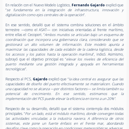
En relación con el Nuevo Modelo Logístico,
Fernando Gajardo
explicó que
“
se fundamenta en la integración de infraestructura, innovación y
digitalización como ejes centrales de la operación
”.
En ese sentido, detalló que el sistema combina soluciones en el ámbito
terrestre —como el ASAT— con iniciativas orientadas al frente marítimo,
entre ellas el Cecoport. “
Ambos mundos se articulan bajo un esquema de
coordinación que incorpora una gobernanza clara, considerando que se
gestionará un alto volumen de información. Este modelo apunta a
maximizar las capacidades de cada eslabón de la cadena logística, desde
los accesos y los patios hasta la operación marítima
”, indicó. Asimismo,
subrayó que el objetivo principal es “
elevar los niveles de eficiencia del
puerto mediante una gestión integrada y apoyada en herramientas
tecnológicas
”.
Respecto al PCS,
Gajardo
explicó que “
la idea central es asegurar que las
capacidades de diseño del puerto efectivamente se materialicen. Cuando
una capacidad no se alcanza —por distintos factores— se limita también su
potencial de crecimiento. En ese sentido, estimamos que la
implementación del PCS puede elevar la eficiencia en torno a un 20%”.
Respecto de su desarrollo, detalló que el sistema contempla dos módulos
principales. “
Por un lado, está el módulo marítimo, donde convergen todas
las actividades vinculadas a la industria naviera. A diferencia de otros
sistemas, este pone un fuerte énfasis en el frente mar, abordando
desafíos clave como la operación en condiciones meteorológicas adversas.