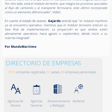
Por otro lado, está el módulo terrestre, que integra los procesos asociados
al flujo de camiones y al transporte ferroviario, este último incorporado
como un elemento diferenciador
”, indicó.
En cuanto al estado de avance,
Gajardo
precisó que “
el módulo marítimo
ya se encuentra operativo, mientras que el módulo terrestre está en su
fase final de implementación. La proyección es que ambos estén
plenamente operativos hacia agosto o septiembre, dando inicio a su
marcha integrada
”.
Por MundoMaritimo
DIRECTORIO DE EMPRESAS
3721
compañías registradas,
51
países,
83
empresas patrocinadas
Agencias de
Agencias
Almacenamiento
Astilleros
Aduana
Navieras
y Bodegaje