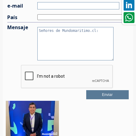
e-mail
País
Mensaje