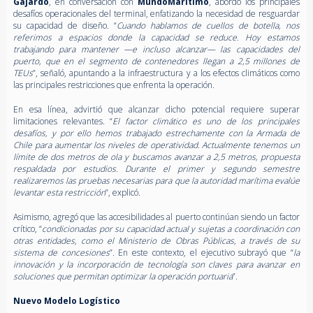
Gajardo
, en conversación con
MundoMaritimo
, abordó los principales
desafíos operacionales del terminal, enfatizando la necesidad de resguardar
su capacidad de diseño. “
Cuando hablamos de cuellos de botella, nos
referimos a espacios donde la capacidad se reduce. Hoy estamos
trabajando para mantener —e incluso alcanzar— las capacidades del
puerto, que en el segmento de contenedores llegan a 2,5 millones de
TEUs
”, señaló, apuntando a la infraestructura y a los efectos climáticos como
las principales restricciones que enfrenta la operación.
En esa línea, advirtió que alcanzar dicho potencial requiere superar
limitaciones relevantes. “
El factor climático es uno de los principales
desafíos, y por ello hemos trabajado estrechamente con la Armada de
Chile para aumentar los niveles de operatividad. Actualmente tenemos un
límite de dos metros de ola y buscamos avanzar a 2,5 metros, propuesta
respaldada por estudios. Durante el primer y segundo semestre
realizaremos las pruebas necesarias para que la autoridad marítima evalúe
levantar esta restricción
”, explicó.
Asimismo, agregó que las accesibilidades al puerto continúan siendo un factor
crítico, “
condicionadas por su capacidad actual y sujetas a coordinación con
otras entidades, como el Ministerio de Obras Públicas, a través de su
sistema de concesiones
”. En este contexto, el ejecutivo subrayó que “
la
innovación y la incorporación de tecnología son claves para avanzar en
soluciones que permitan optimizar la operación portuaria
”.
Nuevo Modelo Logístico