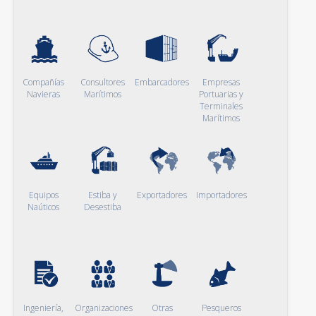
Compañías
Consultores
Embarcadores
Empresas
Navieras
Marítimos
Portuarias y
Terminales
Marítimos
Equipos
Estiba y
Exportadores
Importadores
Naúticos
Desestiba
Ingeniería,
Organizaciones
Otras
Pesqueros