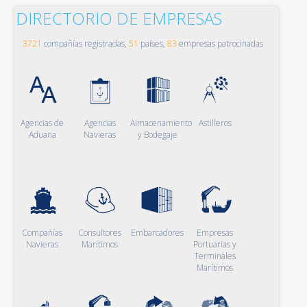
DIRECTORIO DE EMPRESAS
3721
compañías registradas,
51
países,
83
empresas patrocinadas
Agencias de
Agencias
Almacenamiento
Astilleros
Aduana
Navieras
y Bodegaje
Compañías
Consultores
Embarcadores
Empresas
Navieras
Marítimos
Portuarias y
Terminales
Marítimos