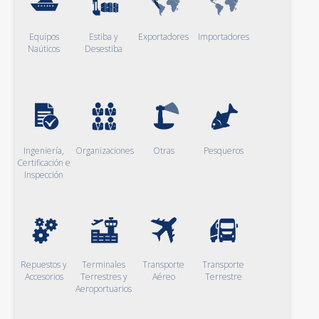
Equipos
Estiba y
Exportadores
Importadores
Naúticos
Desestiba
Ingeniería,
Organizaciones
Otras
Pesqueros
Certificación e
Inspección
Repuestos y
Terminales
Transporte
Transporte
Accesorios
Terrestres y
Aéreo
Terrestre
Aeroportuarios