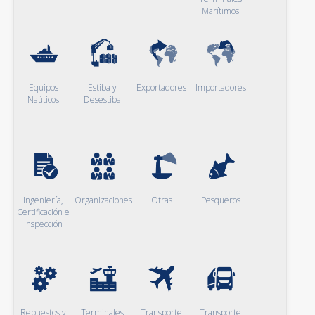
Marítimos
Equipos
Estiba y
Exportadores
Importadores
Naúticos
Desestiba
Ingeniería,
Organizaciones
Otras
Pesqueros
Certificación e
Inspección
Repuestos y
Terminales
Transporte
Transporte