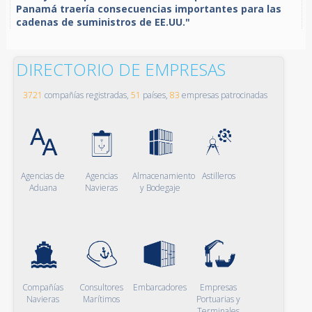
Panamá traería consecuencias importantes para las
cadenas de suministros de EE.UU."
DIRECTORIO DE EMPRESAS
3721
compañías registradas,
51
países,
83
empresas patrocinadas
Agencias de
Agencias
Almacenamiento
Astilleros
Aduana
Navieras
y Bodegaje
Compañías
Consultores
Embarcadores
Empresas
Navieras
Marítimos
Portuarias y
Terminales