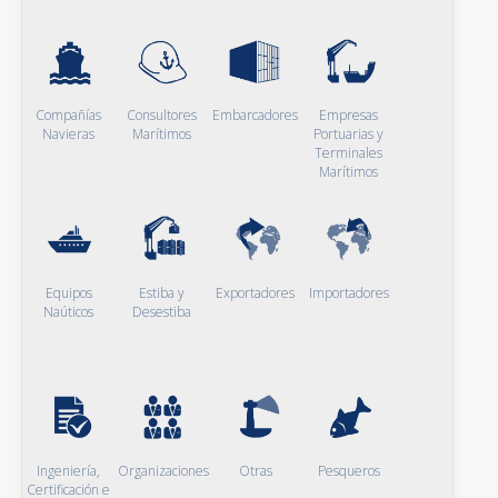
Compañías
Consultores
Embarcadores
Empresas
Navieras
Marítimos
Portuarias y
Terminales
Marítimos
Equipos
Estiba y
Exportadores
Importadores
Naúticos
Desestiba
Ingeniería,
Organizaciones
Otras
Pesqueros
Certificación e