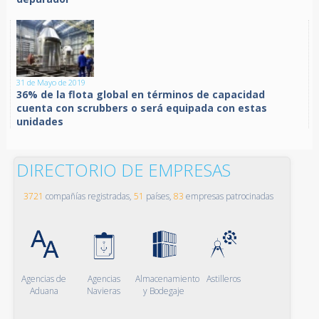
31 de Mayo de 2019
36% de la flota global en términos de capacidad
cuenta con scrubbers o será equipada con estas
unidades
DIRECTORIO DE EMPRESAS
3721
compañías registradas,
51
países,
83
empresas patrocinadas
Agencias de
Agencias
Almacenamiento
Astilleros
Aduana
Navieras
y Bodegaje